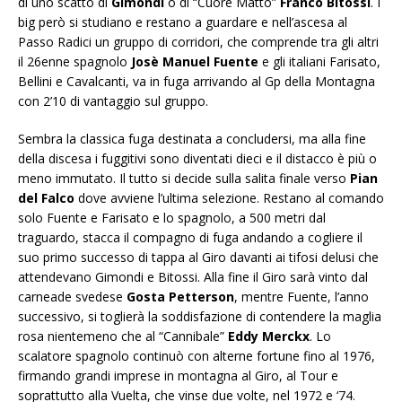
di uno scatto di
Gimondi
o di “Cuore Matto”
Franco Bitossi
. I
big però si studiano e restano a guardare e nell’ascesa al
Passo Radici un gruppo di corridori, che comprende tra gli altri
il 26enne spagnolo
Josè Manuel Fuente
e gli italiani Farisato,
Bellini e Cavalcanti, va in fuga arrivando al Gp della Montagna
con 2’10 di vantaggio sul gruppo.
Sembra la classica fuga destinata a concludersi, ma alla fine
della discesa i fuggitivi sono diventati dieci e il distacco è più o
meno immutato. Il tutto si decide sulla salita finale verso
Pian
del Falco
dove avviene l’ultima selezione. Restano al comando
solo Fuente e Farisato e lo spagnolo, a 500 metri dal
traguardo, stacca il compagno di fuga andando a cogliere il
suo primo successo di tappa al Giro davanti ai tifosi delusi che
attendevano Gimondi e Bitossi. Alla fine il Giro sarà vinto dal
carneade svedese
Gosta Petterson
, mentre Fuente, l’anno
successivo, si toglierà la soddisfazione di contendere la maglia
rosa nientemeno che al “Cannibale”
Eddy Merckx
. Lo
scalatore spagnolo continuò con alterne fortune fino al 1976,
firmando grandi imprese in montagna al Giro, al Tour e
soprattutto alla Vuelta, che vinse due volte, nel 1972 e ‘74.