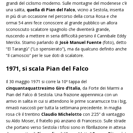
grandi del ciclismo moderno. Sulle montagne del modenese c’è
una salita,
quella di Pian del Falco
, vicino a Sestola, inserita
in più di un occasione nel percorso della corsa Rosa e che
ormai 54 anni fece conoscere al grande pubblico un allora
sconosciuto scalatore spagnolo che diventerà grande,
riuscendo a mettere in seria difficoltà persino il Cannibale Eddy
Merckx. Stiamo parlando di
Josè Manuel Fuente
(foto), detto
“El Tarangù” (“Lo spensierato”), ma da qualcuno definito anche
“Il camoscio” per le sue doti di scalatore.
1971, si scala Pian del Falco
Il 30 maggio 1971 si corre la 10ª tappa del
cinquantaquattresimo Giro d’Italia
, da Forte dei Marmi a
Pian del Falco di Sestola. Una frazione appenninica con un
arrivo in salita in cui si attendono le prime scaramucce tra i big,
rimasti nascosti per tutta la settimana precedente. In maglia
rosa c’è il trentino
Claudio Michelotto
con 2’25” di vantaggio
su Aldo Moser, il fratello più anziano di Francesco. Sulle strade
che portano verso Sestola i tifosi sono in fibrillazione in attesa