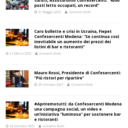
turisti, Assoturismo Confesercenti: “4300
posti letto occupati, un record”
31 Maggio 2022
Giovanni Botti
Caro bollette e crisi in Ucraina, Fiepet
Confesercenti Modena: “Se continua così
inevitabile un aumento dei prezzi dei
listini di bar e ristoranti”
21 Marzo 2022
Giovanni Botti
Mauro Rossi, Presidente di Confesercenti:
“Più ristori per ripartire”
29 Gennaio 2021
Giovanni Botti
#Apriremotutti: da Confesercenti Modena
una campagna social, un video e
un’iniziativa “luminosa” per sostenere bar
e ristoranti
26 Gennaio 2021
Giovanni Botti