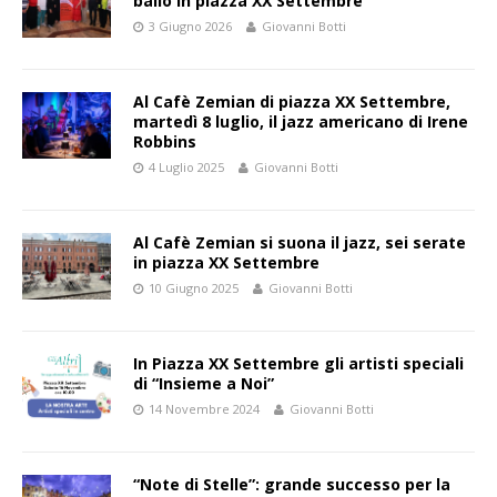
ballo in piazza XX Settembre
3 Giugno 2026
Giovanni Botti
Al Cafè Zemian di piazza XX Settembre,
martedì 8 luglio, il jazz americano di Irene
Robbins
4 Luglio 2025
Giovanni Botti
Al Cafè Zemian si suona il jazz, sei serate
in piazza XX Settembre
10 Giugno 2025
Giovanni Botti
In Piazza XX Settembre gli artisti speciali
di “Insieme a Noi”
14 Novembre 2024
Giovanni Botti
“Note di Stelle”: grande successo per la