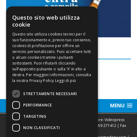
Questo sito web utilizza
cookie
FACEBOOK
Leggi di più
STRETTAMENTE NECESSARI
MENU
PERFORMANCE
TARGETING
Sede legale, Redazione, pubblicità e annunci Editore: Videopress
Modena S.r.l. via Emilia Est, 402/6 - Modena | Tel.
059 271412
| Fax
NON CLASSIFICATI
0593682441