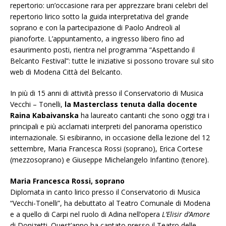
repertorio: un’occasione rara per apprezzare brani celebri del
repertorio lirico sotto la guida interpretativa del grande
soprano e con la partecipazione di Paolo Andreoli al
pianoforte. L’appuntamento, a ingresso libero fino ad
esaurimento posti, rientra nel programma “Aspettando il
Belcanto Festival”: tutte le iniziative si possono trovare sul sito
web di Modena Città del Belcanto.
In più di 15 anni di attività presso il Conservatorio di Musica
Vecchi – Tonelli,
la Masterclass tenuta dalla docente
Raina Kabaivanska
ha laureato cantanti che sono oggi tra i
principali e più acclamati interpreti del panorama operistico
internazionale. Si esibiranno, in occasione della lezione del 12
settembre, Maria Francesca Rossi (soprano), Erica Cortese
(mezzosoprano) e Giuseppe Michelangelo Infantino (tenore).
Maria Francesca Rossi, soprano
Diplomata in canto lirico presso il Conservatorio di Musica
“Vecchi-Tonelli”, ha debuttato al Teatro Comunale di Modena
e a quello di Carpi nel ruolo di Adina nell’opera
L’Elisir d’Amore
di Donizetti. Quest’anno ha cantato presso il Teatro delle