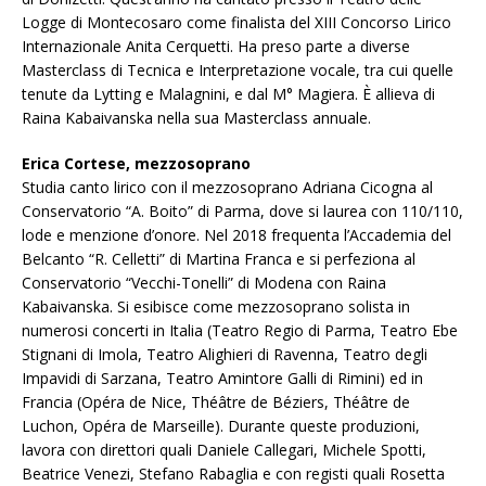
Logge di Montecosaro come finalista del XIII Concorso Lirico
Internazionale Anita Cerquetti. Ha preso parte a diverse
Masterclass di Tecnica e Interpretazione vocale, tra cui quelle
tenute da Lytting e Malagnini, e dal M° Magiera. È allieva di
Raina Kabaivanska nella sua Masterclass annuale.
Erica Cortese, mezzosoprano
Studia canto lirico con il mezzosoprano Adriana Cicogna al
Conservatorio “A. Boito” di Parma, dove si laurea con 110/110,
lode e menzione d’onore. Nel 2018 frequenta l’Accademia del
Belcanto “R. Celletti” di Martina Franca e si perfeziona al
Conservatorio “Vecchi-Tonelli” di Modena con Raina
Kabaivanska. Si esibisce come mezzosoprano solista in
numerosi concerti in Italia (Teatro Regio di Parma, Teatro Ebe
Stignani di Imola, Teatro Alighieri di Ravenna, Teatro degli
Impavidi di Sarzana, Teatro Amintore Galli di Rimini) ed in
Francia (Opéra de Nice, Théâtre de Béziers, Théâtre de
Luchon, Opéra de Marseille). Durante queste produzioni,
lavora con direttori quali Daniele Callegari, Michele Spotti,
Beatrice Venezi, Stefano Rabaglia e con registi quali Rosetta