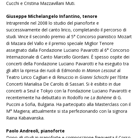
Cucchi e Cristina Mazzavillani Muti.
Giuseppe Michelangelo Infantino, tenore
Intraprende nel 2008 lo studio del pianoforte e
successivamente del canto lirico, completando il percorso di
studi. Vince il secondo premio al 5° Concorso pianistico Mozart
di Mazara del Vallo e il premio speciale Miglior Tenore
assegnato dalla Fondazione Luciano Pavarotti al 6° Concorso
Internazionale di Canto Marcello Giordani. È spesso ospite dei
concerti della Fondazione Luciano Pavarotti e ha eseguito tra
gli altri la ripresa dei ruoli di Edmondo in
Manon Lescaut
al
Teatro Lirico Cagliari e di Rinuccio in
Gianni Schicchi
per l’Ente
Concerti Marialisa De Carolis di Sassari. Si è esibito in due
concerti a Seul e Tokyo con la Fondazione Luciano Pavarotti e
recentemente ha debuttato in Rodolfo ne
La Bohème
di G.
Puccini a Sofia, Bulgaria. Ha partecipato alla Masterclass con il
M° Magiera; attualmente si sta perfezionando con la signora
Raina Kabaivanska.
Paolo Andreoli, pianoforte
Dopo gli studi in pianoforte e composizione frequenta il Corso