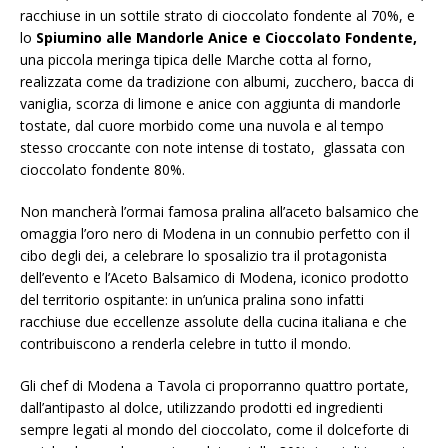
racchiuse in un sottile strato di cioccolato fondente al 70%, e
lo
Spiumino alle Mandorle Anice e Cioccolato Fondente,
una piccola meringa tipica delle Marche cotta al forno,
realizzata come da tradizione con albumi, zucchero, bacca di
vaniglia, scorza di limone e anice con aggiunta di mandorle
tostate, dal cuore morbido come una nuvola e al tempo
stesso croccante con note intense di tostato, glassata con
cioccolato fondente 80%.
Non mancherà l’ormai famosa pralina all’aceto balsamico che
omaggia l’oro nero di Modena in un connubio perfetto con il
cibo degli dei, a celebrare lo sposalizio tra il protagonista
dell’evento e l’Aceto Balsamico di Modena, iconico prodotto
del territorio ospitante: in un’unica pralina sono infatti
racchiuse due eccellenze assolute della cucina italiana e che
contribuiscono a renderla celebre in tutto il mondo.
Gli chef di Modena a Tavola ci proporranno quattro portate,
dall’antipasto al dolce, utilizzando prodotti ed ingredienti
sempre legati al mondo del cioccolato, come il dolceforte di