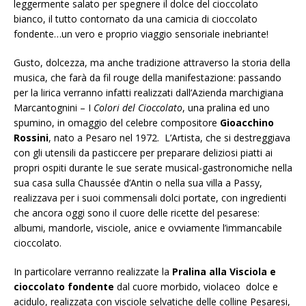
leggermente salato per spegnere il dolce del cioccolato
bianco, il tutto contornato da una camicia di cioccolato
fondente…un vero e proprio viaggio sensoriale inebriante!
Gusto, dolcezza, ma anche tradizione attraverso la storia della
musica, che farà da fil rouge della manifestazione: passando
per la lirica verranno infatti realizzati dall’Azienda marchigiana
Marcantognini – I
Colori del Cioccolato
, una pralina ed uno
spumino, in omaggio del celebre compositore
Gioacchino
Rossini
, nato a Pesaro nel 1972. L’Artista, che si destreggiava
con gli utensili da pasticcere per preparare deliziosi piatti ai
propri ospiti durante le sue serate musical-gastronomiche nella
sua casa sulla Chaussée d’Antin o nella sua villa a Passy,
realizzava per i suoi commensali dolci portate, con ingredienti
che ancora oggi sono il cuore delle ricette del pesarese:
albumi, mandorle, visciole, anice e ovviamente l’immancabile
cioccolato.
In particolare verranno realizzate la
Pralina alla Visciola e
cioccolato fondente
dal cuore morbido, violaceo dolce e
acidulo, realizzata con visciole selvatiche delle colline Pesaresi,