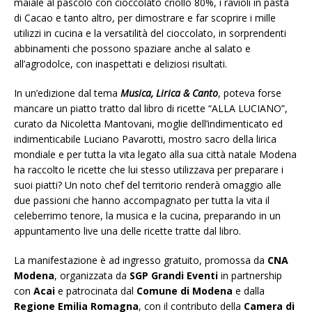
maiale al pascolo con cioccolato criollo 80%, i ravioli in pasta
di Cacao e tanto altro, per dimostrare e far scoprire i mille
utilizzi in cucina e la versatilità del cioccolato, in sorprendenti
abbinamenti che possono spaziare anche al salato e
all’agrodolce, con inaspettati e deliziosi risultati.
In un’edizione dal tema
Musica, Lirica & Canto
, poteva forse
mancare un piatto tratto dal libro di ricette “ALLA LUCIANO”,
curato da Nicoletta Mantovani, moglie dell’indimenticato ed
indimenticabile Luciano Pavarotti, mostro sacro della lirica
mondiale e per tutta la vita legato alla sua città natale Modena
ha raccolto le ricette che lui stesso utilizzava per preparare i
suoi piatti? Un noto chef del territorio renderà omaggio alle
due passioni che hanno accompagnato per tutta la vita il
celeberrimo tenore, la musica e la cucina, preparando in un
appuntamento live una delle ricette tratte dal libro.
La manifestazione è ad ingresso gratuito, promossa da
CNA
Modena
, organizzata da
SGP Grandi Eventi
in partnership
con
Acai
e patrocinata dal
Comune di Modena
e dalla
Regione Emilia Romagna
, con il contributo della
Camera di