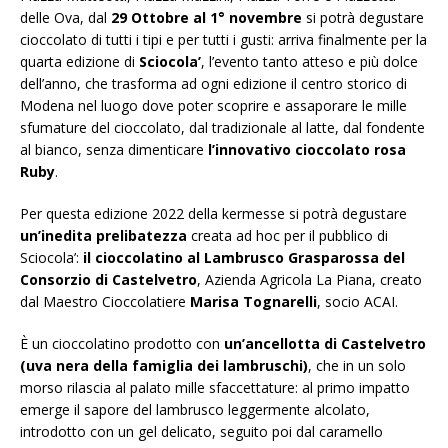
delle Ova, dal
29 Ottobre al 1° novembre
si potrà degustare
cioccolato di tutti i tipi e per tutti i gusti: arriva finalmente per la
quarta edizione di
Sciocola’
, l’evento tanto atteso e più dolce
dell’anno, che trasforma ad ogni edizione il centro storico di
Modena nel luogo dove poter scoprire e assaporare le mille
sfumature del cioccolato, dal tradizionale al latte, dal fondente
al bianco, senza dimenticare
l’innovativo cioccolato rosa
Ruby
.
Per questa edizione 2022 della kermesse si potrà degustare
un’inedita prelibatezza
creata ad hoc per il pubblico di
Sciocola’:
il cioccolatino al Lambrusco Grasparossa del
Consorzio di Castelvetro
, Azienda Agricola La Piana, creato
dal Maestro Cioccolatiere
Marisa Tognarelli
, socio ACAI.
È un cioccolatino prodotto con
un’ancellotta di Castelvetro
(uva nera della famiglia dei lambruschi)
, che in un solo
morso rilascia al palato mille sfaccettature: al primo impatto
emerge il sapore del lambrusco leggermente alcolato,
introdotto con un gel delicato, seguito poi dal caramello