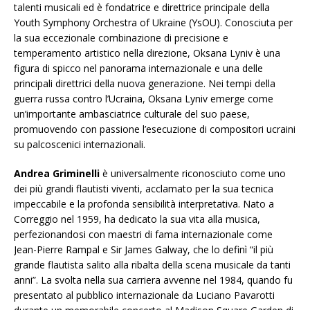
talenti musicali ed è fondatrice e direttrice principale della
Youth Symphony Orchestra of Ukraine (YsOU). Conosciuta per
la sua eccezionale combinazione di precisione e
temperamento artistico nella direzione, Oksana Lyniv è una
figura di spicco nel panorama internazionale e una delle
principali direttrici della nuova generazione. Nei tempi della
guerra russa contro l’Ucraina, Oksana Lyniv emerge come
un’importante ambasciatrice culturale del suo paese,
promuovendo con passione l’esecuzione di compositori ucraini
su palcoscenici internazionali.
Andrea Griminelli
è universalmente riconosciuto come uno
dei più grandi flautisti viventi, acclamato per la sua tecnica
impeccabile e la profonda sensibilità interpretativa. Nato a
Correggio nel 1959, ha dedicato la sua vita alla musica,
perfezionandosi con maestri di fama internazionale come
Jean-Pierre Rampal e Sir James Galway, che lo definì “il più
grande flautista salito alla ribalta della scena musicale da tanti
anni”. La svolta nella sua carriera avvenne nel 1984, quando fu
presentato al pubblico internazionale da Luciano Pavarotti