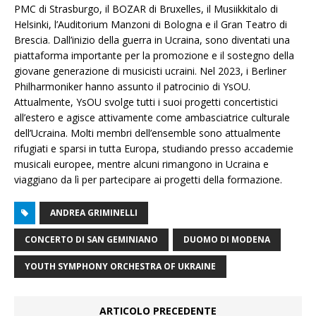
PMC di Strasburgo, il BOZAR di Bruxelles, il Musiikkitalo di
Helsinki, l’Auditorium Manzoni di Bologna e il Gran Teatro di
Brescia. Dall’inizio della guerra in Ucraina, sono diventati una
piattaforma importante per la promozione e il sostegno della
giovane generazione di musicisti ucraini. Nel 2023, i Berliner
Philharmoniker hanno assunto il patrocinio di YsOU.
Attualmente, YsOU svolge tutti i suoi progetti concertistici
all’estero e agisce attivamente come ambasciatrice culturale
dell’Ucraina. Molti membri dell’ensemble sono attualmente
rifugiati e sparsi in tutta Europa, studiando presso accademie
musicali europee, mentre alcuni rimangono in Ucraina e
viaggiano da lì per partecipare ai progetti della formazione.
ANDREA GRIMINELLI
CONCERTO DI SAN GEMINIANO
DUOMO DI MODENA
YOUTH SYMPHONY ORCHESTRA OF UKRAINE
ARTICOLO PRECEDENTE