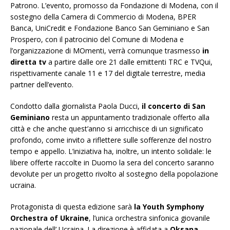
Patrono. L’evento, promosso da Fondazione di Modena, con il
sostegno della Camera di Commercio di Modena, BPER
Banca, UniCredit e Fondazione Banco San Geminiano e San
Prospero, con il patrocinio del Comune di Modena e
l’organizzazione di MOmenti, verrà comunque trasmesso
in
diretta tv
a partire dalle ore 21 dalle emittenti TRC e TVQui,
rispettivamente canale 11 e 17 del digitale terrestre, media
partner dell’evento.
Condotto dalla giornalista Paola Ducci,
il concerto di San
Geminiano
resta un appuntamento tradizionale offerto alla
città e che anche quest’anno si arricchisce di un significato
profondo, come invito a riflettere sulle sofferenze del nostro
tempo e appello. L’iniziativa ha, inoltre, un intento solidale: le
libere offerte raccolte in Duomo la sera del concerto saranno
devolute per un progetto rivolto al sostegno della popolazione
ucraina.
Protagonista di questa edizione sarà
la Youth Symphony
Orchestra of Ukraine
, l’unica orchestra sinfonica giovanile
nazionale dell’ Ucraina. La direzione è affidata a
Oksana