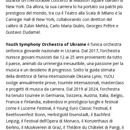
durante un memorabile concerto al Madison Square Garden di
New York. Da allora, la sua carriera lo ha portato sui palchi più
prestigiosi del mondo, tra cui il Teatro alla Scala di Milano e la
Carnegie Hall di New York, collaborando con direttori del
calibro di Zubin Mehta, Carlo Maria Giulini, Georges Prêtre e
Gustavo Dudamel.
Youth Symphony Orchestra of Ukraine
è l’unica orchestra
sinfonica giovanile nazionale in Ucraina. Dal 2017, l’orchestra
riunisce giovani musicisti dai 12 ai 25 anni provenienti da tutto
il paese, animati da un’energia inesauribile, una passione per la
musica e un desiderio di progresso. Sotto la guida stimata
della direttrice di fama internazionale Oksana Lyniv, YsOU
svolge annualmente prove, tournée internazionali, masterclass
e progetti di musica da camera. Dal 2019 al 2024, l’orchestra
ha tenuto tournée in Germania, Svizzera, Austria, Italia, Belgio,
Francia e Finlandia, esibendosi in prestigiosi luoghi e festival
come il Lucerne Festival, il Young Euro Classic Festival, il
Beethovenfest Bonn, Herbstgold Eisenstadt, il Bachfest
Leipzig, il Festival dell’Opera di Monaco, il Konzerthaus di
Berlino, il Musikverein di Graz, il Théâtre du Châtelet di Parigi, il