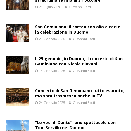
straordinarie fino al 31 ottobre
21 Luglio 2026
Giovanni Botti
San Geminiano: il corteo con olio e ceri e
la celebrazione in Duomo
29 Gennaio 2026
Giovanni Botti
Il 25 gennaio, in Duomo, il concerto di San
Geminiano con Nicola Piovani
14 Gennaio 2026
Giovanni Botti
Concerto di San Geminiano tutto esaurito,
ma sarà trasmesso anche in TV
24 Gennaio 2025
Giovanni Botti
“Le voci di Dante”: uno spettacolo con
Toni Servillo nel Duomo