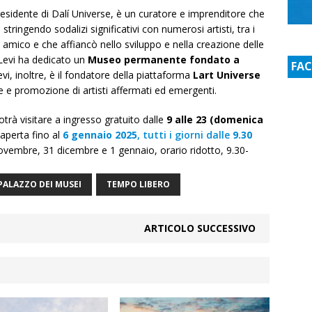
e presidente di Dalí Universe, è un curatore e imprenditore che
stringendo sodalizi significativi con numerosi artisti, tra i
ra amico e che affiancò nello sviluppo e nella creazione delle
 Levi ha dedicato un
Museo permanente fondato a
FA
vi, inoltre, è il fondatore della piattaforma
Lart Universe
e e promozione di artisti affermati ed emergenti.
potrà visitare a ingresso gratuito dalle
9 alle 23 (domenica
 aperta fino al
6 gennaio 2025
, tutti i giorni dalle
9.30
ovembre, 31 dicembre e 1 gennaio, orario ridotto, 9.30-
PALAZZO DEI MUSEI
TEMPO LIBERO
ARTICOLO SUCCESSIVO