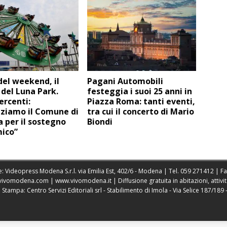
del weekend, il
Pagani Automobili
 del Luna Park.
festeggia i suoi 25 anni in
ercenti:
Piazza Roma: tanti eventi,
aziamo il Comune di
tra cui il concerto di Mario
 per il sostegno
Biondi
ico”
: Videopress Modena S.r.l. via Emilia Est, 402/6 - Modena | Tel.
059 271412
| F
vivomodena.com
|
www.vivomodena.it
| Diffusione gratuita in abitazioni, atti
ampa: Centro Servizi Editoriali srl - Stabilimento di Imola - Via Selice 187/189