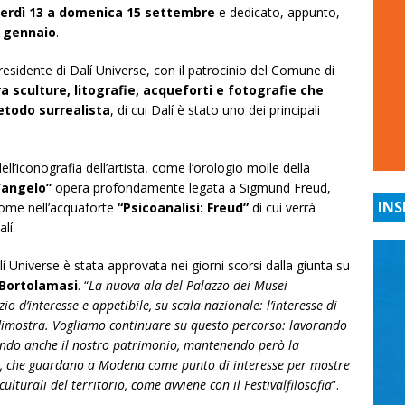
erdì 13 a domenica 15 settembre
e dedicato, appunto,
a
gennaio
.
presidente di Dalí Universe, con il patrocinio del Comune di
ra sculture, litografie, acqueforti e fotografie che
etodo surrealista
, di cui Dalí è stato uno dei principali
ell’iconografia dell’artista, come l’orologio molle della
’angelo”
opera profondamente legata a Sigmund Freud,
INS
come nell’acquaforte
“Psicoanalisi: Freud”
di cui verrà
lí.
niverse è stata approvata nei giorni scorsi dalla giunta su
Bortolamasi
. “
La nuova ala del Palazzo dei Musei
–
io d’interesse e appetibile, su scala nazionale: l’interesse di
o dimostra. Vogliamo continuare su questo percorso: lavorando
rizzando anche il nostro patrimonio, mantenendo però la
tà, che guardano a Modena come punto di interesse per mostre
ulturali del territorio, come avviene con il Festivalfilosofia
”.