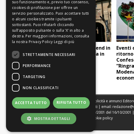
Leggi di più
Formigine: nel weekend in
Eventi 
centro arriva “Irlanda in
ritorno
STRETTAMENTE NECESSARI
festa”
Confes
“Ringr
PERFORMANCE
Modena
TARGETING
econom
NON CLASSIFICATI
Sede legale, Redazione, pubblicità e annunci Editore
RIFIUTA TUTTO
ACCETTA TUTTO
Direttore Resp. Giovanni Botti | email:
redazione@
Tribunale di Modena n. 1604/2001 del 16/10/2001 | St
|
Web Agency Modena
|
Cookie policy
MOSTRA DETTAGLI
|
Privacy policy