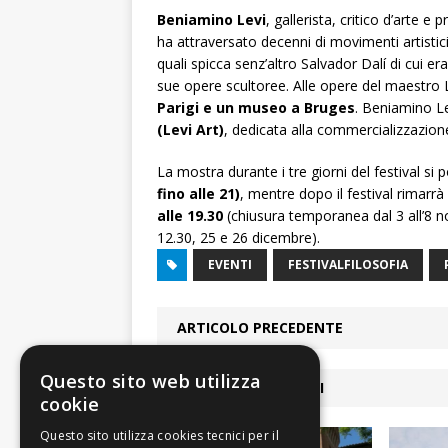
Beniamino Levi
, gallerista, critico d’arte 
ha attraversato decenni di movimenti artistici 
quali spicca senz’altro Salvador Dalí di cui e
sue opere scultoree. Alle opere del maestro
Parigi e un museo a Bruges
. Beniamino Le
(Levi Art)
, dedicata alla commercializzazion
La mostra durante i tre giorni del festival si 
fino alle 21)
, mentre dopo il festival rimarrà
alle 19.30
(chiusura temporanea dal 3 all’8 n
12.30, 25 e 26 dicembre).
EVENTI
FESTIVALFILOSOFIA
ARTICOLO PRECEDENTE
Questo sito web utilizza
ARTICOLI COLLEGATI
cookie