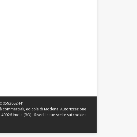
ax
0593682441
vità commerciali, edicole di Modena. Autorizzazione
 - 40026 Imola (BO) -
Rivedi le tue scelte sui cookies