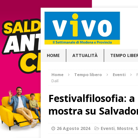
HOME
ATTUALITÀ
TEMPO LIBE
Home
Tempo libero
Eventi
Dalí
Festivalfilosofia: 
mostra su Salvador
26 Agosto 2024
Eventi
,
Mostre
,