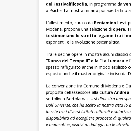
del Festivalfilosofia
, in programma da
ven
a Psiche. La mostra rimarrà poi aperta fino 
L’allestimento, curato da
Beniamino Levi
, 
Modena, propone una selezione di
opere, t
testimoniano lo stretto legame tra il m
esponenti, e la rivoluzione psicanalitica.
Tra le decine opere in mostra alcuni classici d
“Danza del Tempo II” o la “La Lumaca e l
spesso raffigurato anche in modo esplicito 
esposto anche il master originale inciso da Da
La convenzione tra Comune di Modena e Dalí U
proposta dell’assessore alla Cultura
Andrea 
sottolinea Bortolamasi –
si dimostra uno spaz
Dalí Universe, che ha scelto la nostra città l
in rete tra i diversi istituti culturali e valo
disponibilità ad accogliere proposte di quali
e momenti espositivi in dialogo con le attività c