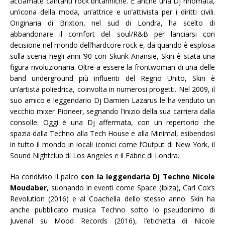
acclamate cantanti rock britanniche. È anche una Dj rinomata,
un’icona della moda, un’attrice e un’attivista per i diritti civili.
Originaria di Brixton, nel sud di Londra, ha scelto di
abbandonare il comfort del soul/R&B per lanciarsi con
decisione nel mondo dell’hardcore rock e, da quando è esplosa
sulla scena negli anni ‘90 con Skunk Anansie, Skin è stata una
figura rivoluzionaria. Oltre a essere la frontwoman di una delle
band underground più influenti del Regno Unito, Skin è
un’artista poliedrica, coinvolta in numerosi progetti. Nel 2009, il
suo amico e leggendario Dj Damien Lazarus le ha venduto un
vecchio mixer Pioneer, segnando l’inizio della sua carriera dalla
consolle. Oggi è una Dj affermata, con un repertorio che
spazia dalla Techno alla Tech House e alla Minimal, esibendosi
in tutto il mondo in locali iconici come l’Output di New York, il
Sound Nightclub di Los Angeles e il Fabric di Londra.
Ha condiviso il palco
con la leggendaria Dj Techno Nicole
Moudaber
, suonando in eventi come Space (Ibiza), Carl Cox’s
Revolution (2016) e al Coachella dello stesso anno. Skin ha
anche pubblicato musica Techno sotto lo pseudonimo di
Juvenal su Mood Records (2016), l’etichetta di Nicole