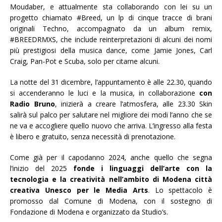
Moudaber, e attualmente sta collaborando con lei su un
progetto chiamato #Breed, un lp di cinque tracce di brani
originali Techno, accompagnato da un album remix,
#BREEDRMXS, che include reinterpretazioni di alcuni dei nomi
più prestigiosi della musica dance, come Jamie Jones, Carl
Craig, Pan-Pot e Scuba, solo per citarne alcuni.
La notte del 31 dicembre, l’appuntamento è alle 22.30, quando
si accenderanno le luci e la musica, in collaborazione
con
Radio Bruno
, inizierà a creare l’atmosfera, alle 23.30 Skin
salirà sul palco per salutare nel migliore dei modi l’anno che se
ne va e accogliere quello nuovo che arriva. L’ingresso alla festa
è libero e gratuito, senza necessità di prenotazione.
Come già per il capodanno 2024, anche quello che segna
l’inizio del 2025
fonde i linguaggi dell’arte con la
tecnologia e la creatività nell’ambito di Modena città
creativa Unesco
per le Media Arts
. Lo spettacolo è
promosso dal Comune di Modena, con il sostegno di
Fondazione di Modena e organizzato da Studio’s.