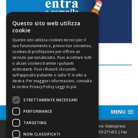
Questo sito web utilizza
cookie
FACEBOOK
Leggi di più
STRETTAMENTE NECESSARI
MENU
PERFORMANCE
TARGETING
Sede legale, Redazione, pubblicità e annunci Editore: Videopress
Modena S.r.l. via Emilia Est, 402/6 - Modena | Tel.
059 271412
| Fax
NON CLASSIFICATI
0593682441