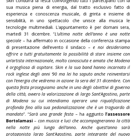
Skin condurrà la festa coinvolgendo tutti i partecipanti con la
sua musica piena di energia, dal tratto esclusivo fatto di
esperienza e conoscenza musicale, di grinta e insieme di
sensibilità, in uno spettacolo che unisce alla musica le
tecnologie multimediali. L’appuntamento è per domani sera,
martedì 31 dicembre. “
L’ultima notte dell’anno è una notte
speciale
– ha affermato in occasione della conferenza stampa
di presentazione dell’evento il sindaco –
e noi desideriamo
offrire a tutti gratuitamente la possibilità di stare insieme con
un’artista internazionale, molto conosciuta e amata che Modena
è orgogliosa di ospitare. Skin e la sua band hanno incarnato il
rock inglese degli anni ‘90 ma lei ha saputo anche reinventarsi
con l’energia che vedremo in azione la sera del 31 dicembre. Con
questa festa proseguiamo anche in uno degli obiettivi di governo
della città, ovvero la valorizzazione di largo Sant’Agostino, parte
di Modena su cui intendiamo operare una riqualificazione
profonda fino alla sua pedonalizzazione che è un traguardo di
mandato
”. “
Sarà una grande festa
– ha aggiunto
l’assessore
Bortolamasi
–
con musica e luci che accompagneranno la città
nella notte più lunga dell’anno. Anche quest’anno sarà
protagonista largo Sant’Agostino, parte integrante del nuovo