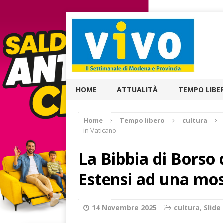
HOME
ATTUALITÀ
TEMPO LIBE
Home
Tempo libero
cultura
in Vaticano
La Bibbia di Borso 
Estensi ad una mos
14 Novembre 2025
cultura
,
Slid