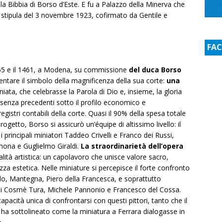
ella Bibbia di Borso d’Este. E fu a Palazzo della Minerva che
 stipula del 3 novembre 1923, cofirmato da Gentile e
FA
1455 e il 1461, a Modena, su commissione
del duca Borso
ventare il simbolo della magnificenza della sua corte:
una
iata, che celebrasse la Parola di Dio e, insieme, la gloria
sa senza precedenti sotto il profilo economico e
egistri contabili della corte. Quasi il 90% della spesa totale
rogetto, Borso si assicurò un’équipe di altissimo livello: il
i principali miniatori Taddeo Crivelli e Franco dei Russi,
mona e Guglielmo Giraldi.
La straordinarietà dell’opera
ità artistica: un capolavoro che unisce valore sacro,
zza estetica. Nelle miniature si percepisce il forte confronto
llo, Mantegna, Piero della Francesca, e soprattutto
a cui Cosmè Tura, Michele Pannonio e Francesco del Cossa.
apacità unica di confrontarsi con questi pittori, tanto che il
” ha sottolineato come la miniatura a Ferrara dialogasse in