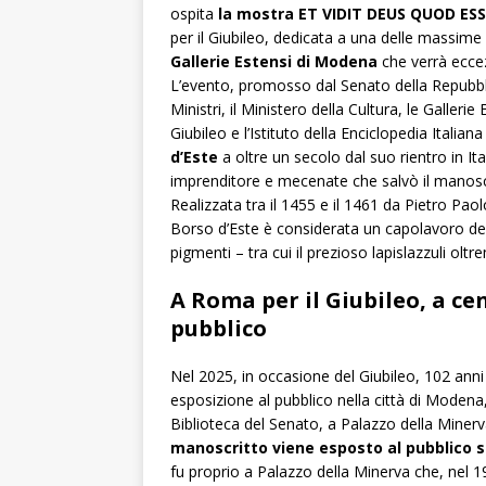
ospita
la mostra ET VIDIT DEUS QUOD ESS
per il Giubileo, dedicata a una delle massime
Gallerie Estensi di Modena
che verrà ecc
L’evento, promosso dal Senato della Repubbli
Ministri, il Ministero della Cultura, le Galleri
Giubileo e l’Istituto della Enciclopedia Italia
d’Este
a oltre un secolo dal suo rientro in It
imprenditore e mecenate che salvò il manoscr
Realizzata tra il 1455 e il 1461 da Pietro Pao
Borso d’Este è considerata un capolavoro dell
pigmenti – tra cui il prezioso lapislazzuli olt
A Roma per il Giubileo, a ce
pubblico
Nel 2025, in occasione del Giubileo, 102 anni 
esposizione al pubblico nella città di Moden
Biblioteca del Senato, a Palazzo della Miner
manoscritto viene esposto al pubblico s
fu proprio a Palazzo della Minerva che, nel 19