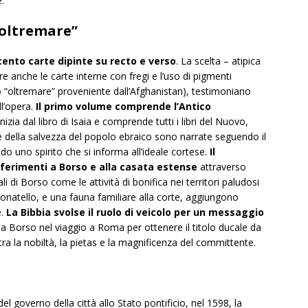
.
 “oltremare”
cento carte dipinte su recto e verso
. La scelta – atipica
e anche le carte interne con fregi e l’uso di pigmenti
to “oltremare” proveniente dall’Afghanistan), testimoniano
ll’opera.
Il primo volume comprende l’Antico
zia dal libro di Isaia e comprende tutti i libri del Nuovo,
nde della salvezza del popolo ebraico sono narrate seguendo il
o uno spirito che si informa all’ideale cortese.
Il
iferimenti a Borso e alla casata estense
attraverso
i di Borso come le attività di bonifica nei territori paludosi
 Donatello, e una fauna familiare alla corte, aggiungono
e.
La Bibbia svolse il ruolo di veicolo per un messaggio
 da Borso nel viaggio a Roma per ottenere il titolo ducale da
a la nobiltà, la pietas e la magnificenza del committente.
l governo della città allo Stato pontificio, nel 1598, la