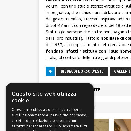
volumi, con uno studio storico-artistico di
Ad
impegnativa, che richiese anni di lavoro e l’i
del gesto munifico, Treccani aspirava ad un tit
di soli 47 anni, con regio decreto del 18 sett
Statuto (le persone che da tre anni pagano tre
della loro industria).
Il titolo nobiliare di co
del 1937, al completamento della redazione d
fondato infatti l’Istituto con il suo nom
l’Italia, al contrario delle altre grandi potenz
BIBBIA DI BORSO D'ESTE
GALLERIE
ARTICOLO PRECEDENTE
Questo sito web utilizza
cookie
ARTICOLI COLLEGATI