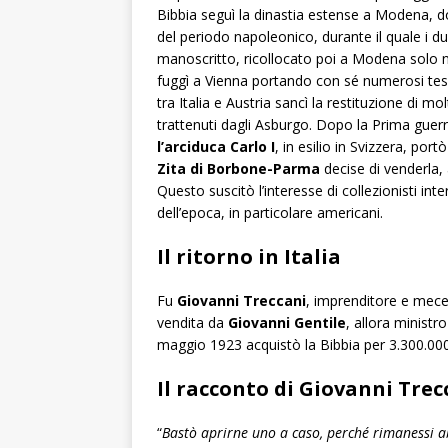
Bibbia seguì la dinastia estense a Modena, d
del periodo napoleonico, durante il quale i d
manoscritto, ricollocato poi a Modena solo n
fuggì a Vienna portando con sé numerosi tes
tra Italia e Austria sancì la restituzione di mo
trattenuti dagli Asburgo. Dopo la Prima guer
l’arciduca Carlo I
, in esilio in Svizzera, port
Zita di Borbone-Parma
decise di venderla,
Questo suscitò l’interesse di collezionisti i
dell’epoca, in particolare americani.
Il ritorno in Italia
Fu
Giovanni Treccani
, imprenditore e mecen
vendita da
Giovanni Gentile
, allora ministro
maggio 1923 acquistò la Bibbia per 3.300.000
Il racconto di Giovanni Trec
“
Bastò aprirne uno a caso, perché rimanessi a