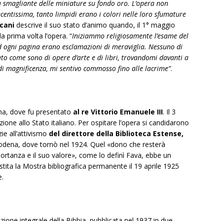
za smagliante delle miniature su fondo oro. L’opera non
centissima, tanto limpidi erano i colori nelle loro sfumature
cani
descrive il suo stato d’animo quando, il 1° maggio
a prima volta l’opera. “
Iniziammo religiosamente l’esame del
 ogni pagina erano esclamazioni di meraviglia. Nessuno di
ato come sono di opere d’arte e di libri, trovandomi davanti a
i magnificenza, mi sentivo commosso fino alle lacrime”
.
oma, dove fu presentato
al re Vittorio Emanuele III
. Il 3
one allo Stato italiano. Per ospitare l’opera si candidarono
e all’attivismo
del direttore della Biblioteca Estense,
odena, dove tornò nel 1924. Quel «dono che resterà
ortanza e il suo valore», come lo definì Fava, ebbe un
stita la Mostra bibliografica permanente il 19 aprile 1925
e.
uzione integrale della Bibbia, pubblicata nel 1937 in due