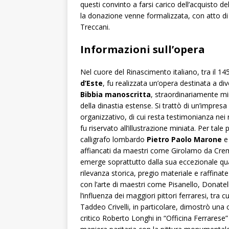
questi convinto a farsi carico dell’acquisto d
la donazione venne formalizzata, con atto di
Treccani.
Informazioni sull’opera
Nel cuore del Rinascimento italiano, tra il 
d’Este
, fu realizzata un’opera destinata a di
Bibbia manoscritta
, straordinariamente min
della dinastia estense. Si trattò di un’impre
organizzativo, di cui resta testimonianza nei r
fu riservato all’illustrazione miniata. Per tale p
calligrafo lombardo
Pietro Paolo Marone
e 
affiancati da maestri come Girolamo da Cre
emerge soprattutto dalla sua eccezionale qual
rilevanza storica, pregio materiale e raffinate
con l’arte di maestri come Pisanello, Donate
l’influenza dei maggiori pittori ferraresi, tr
Taddeo Crivelli, in particolare, dimostrò una c
critico Roberto Longhi in “Officina Ferrarese