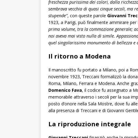
freschezza purissima dei colori, dalla ricchez
sembrava vecchia di quasi cinque secoli, ma re
stupende”
, con queste parole
Giovanni Trec
1923, a Parigi, può finalmente ammirare per l
primo volume, tra la commozione generale; ad
noi aveva mai visto nulla di simile. Appassion
quel singolarissimo monumento di bellezza e d
Il ritorno a Modena
Il manoscritto fu portato a Milano, poi a R
novembre 1923, Treccani formalizzò la donazi
Roma, Milano, Ferrara e Modena. Anche grazi
Domenico Fava
, il codice fu assegnato a M
memorabile attraverso i secoli per la sua imp
posto d’onore nella Sala Mostre, dove fu alle
alla presenza di Treccani e di Giovanni Gentil
La riproduzione integrale
Giovanni Treccani
finanziò anche la riprod