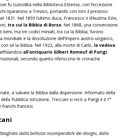
ove fu custodita nella Biblioteca Estense, con l’eccezione
uchi ripararono a Treviso, portando con loro il prezioso
el 1831. Nel 1859 l’ultimo duca, Francesco V d’Austria-Este,
ori,
tra cui la Bibbia di Borso
. Nel 1868, una convenzione
lti beni, ma tre codici miniati, tra cui la Bibbia, furono
ra mondiale e la dissoluzione dell’Impero austro-ungarico,
ò con sé la Bibbia. Nel 1922, alla morte di Carlo,
la vedova
 affidandosi
all’antiquario Gilbert Romeuf di Parigi
.
nternazionali, secondo quanto riferiscono le cronache
ate, a salvare la Bibbia dalla dispersione. Informato della
 della Pubblica Istruzione, Treccani si recò a Parigi e il 1°
 franchi francesi.
cani
bbagliato dalla bellezza incomparabile dei disegni, dalla