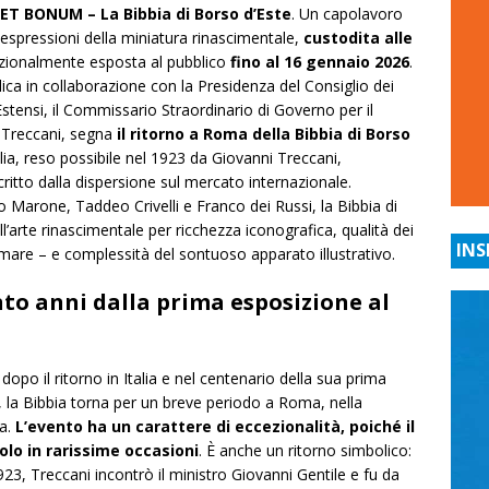
ET BONUM – La Bibbia di Borso d’Este
. Un capolavoro
 espressioni della miniatura rinascimentale,
custodita alle
ezionalmente esposta al pubblico
fino al 16 gennaio 2026
.
ca in collaborazione con la Presidenza del Consiglio dei
e Estensi, il Commissario Straordinario di Governo per il
na Treccani, segna
il ritorno a Roma della Bibbia di Borso
alia, reso possibile nel 1923 da Giovanni Treccani,
itto dalla dispersione sul mercato internazionale.
lo Marone, Taddeo Crivelli e Franco dei Russi, la Bibbia di
’arte rinascimentale per ricchezza iconografica, qualità dei
INS
remare – e complessità del sontuoso apparato illustrativo.
nto anni dalla prima esposizione al
dopo il ritorno in Italia e nel centenario della sua prima
a, la Bibbia torna per un breve periodo a Roma, nella
va.
L’evento ha un carattere di eccezionalità, poiché il
olo in rarissime occasioni
. È anche un ritorno simbolico:
23, Treccani incontrò il ministro Giovanni Gentile e fu da