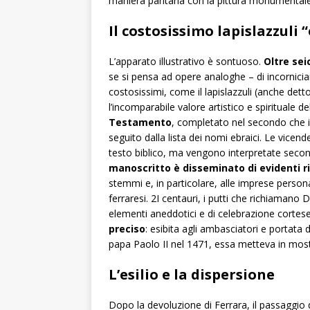
maniera paritaria con la pittura monumentale
Il costosissimo lapislazzuli
L’apparato illustrativo è sontuoso.
Oltre sei
se si pensa ad opere analoghe – di incorniciar
costosissimi, come il lapislazzuli (anche det
l’incomparabile valore artistico e spirituale de
Testamento
, completato nel secondo che ini
seguito dalla lista dei nomi ebraici. Le vice
testo biblico, ma vengono interpretate second
manoscritto è disseminato di evidenti r
stemmi e, in particolare, alle imprese personal
ferraresi. 2I centauri, i putti che richiamano
elementi aneddotici e di celebrazione cortes
preciso
: esibita agli ambasciatori e portata
papa Paolo II nel 1471, essa metteva in mostr
L’esilio e la dispersione
Dopo la devoluzione di Ferrara, il passaggio de