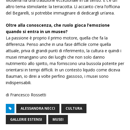
Modena ha una tradizione eccezionale in tal senso. E c’è un
altro tema stimolante: la terracotta. Lì accanto c’era l’officina
del Begarelli, si potrebbe immaginare di dedicargli un’area.
Oltre alla conoscenza, che ruolo gioca l’emozione
quando si entra in un museo?
La passione è proprio il primo motore, quella che fa la
differenza. Penso anche in una fase difficile come quella
attuale, priva di grandi punti di riferimento, la cultura e quindi i
musei rimangano uno dei luoghi che non solo danno
nutrimento allo spirito, ma forniscono una bussola potente per
orientarsi in tempi difficili. In un contesto liquido come diceva
Bauman, io direi a volte perfino gassoso, i musei sono
indispensabili.
di Francesco Rossetti
ALESSANDRA NECCI
CULTURA
GALLERIE ESTENSI
MUSEI