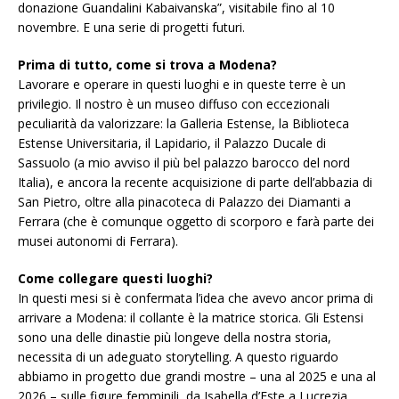
donazione Guandalini Kabaivanska”, visitabile fino al 10
novembre. E una serie di progetti futuri.
Prima di tutto, come si trova a Modena?
Lavorare e operare in questi luoghi e in queste terre è un
privilegio. Il nostro è un museo diffuso con eccezionali
peculiarità da valorizzare: la Galleria Estense, la Biblioteca
Estense Universitaria, il Lapidario, il Palazzo Ducale di
Sassuolo (a mio avviso il più bel palazzo barocco del nord
Italia), e ancora la recente acquisizione di parte dell’abbazia di
San Pietro, oltre alla pinacoteca di Palazzo dei Diamanti a
Ferrara (che è comunque oggetto di scorporo e farà parte dei
musei autonomi di Ferrara).
Come collegare questi luoghi?
In questi mesi si è confermata l’idea che avevo ancor prima di
arrivare a Modena: il collante è la matrice storica. Gli Estensi
sono una delle dinastie più longeve della nostra storia,
necessita di un adeguato storytelling. A questo riguardo
abbiamo in progetto due grandi mostre – una al 2025 e una al
2026 – sulle figure femminili, da Isabella d’Este a Lucrezia