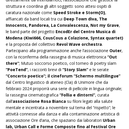
struttura e coordina gli altri soggetti: sono attesi ospiti di
caratura nazionale come
Speed Stroke e Storm{O}
,
affiancati da band locali tra cui
Deep Town diva, The
Innocents, Pandorea, La Convalescenza, Not my Grave
,
le band parte del progetto
EncodEr del Centro Musica di
Modena (Kiwi666, CousCous a Colazione, Syntax quartet)
e la proposta del collettivo
Revol Wave orchestra
.
Partecipano alla programmazione anche l’associazione
Outer
,
con la riconferma della rassegna di musica elettronica
“Out
there”
; Mutuo soccorso poetico, col torneo di poetry slam
“PoeTend”
, i racconti brevi di
“Story Slam”
e le serate
“Concerto poetico”; il cineforum “Schermo multilingue”
dal Centro linguistico di ateneo (Cla) di Unimore che da
febbraio 2024 proporrà una serie di pellicole in lingua originale;
la rassegna cinematografica
“Follia e dintorni”
, curata
dall’
associazione Rosa Bianca
su filoni legati alla salute
mentale e incentrata a novembre sul tema del “rispetto”; le
attività connesse alla danza e alla contaminazione artistica di
associazione Ore d’aria, che spaziano dai laboratori
Urban
lab, Urban Call e Forme Composte fino al Festival Ore