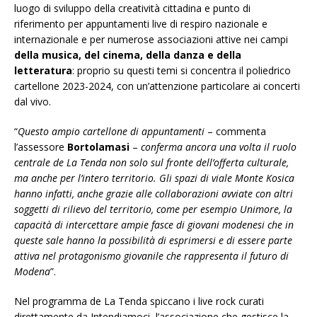
luogo di sviluppo della creatività cittadina e punto di
riferimento per appuntamenti live di respiro nazionale e
internazionale e per numerose associazioni attive nei campi
della musica, del cinema, della danza e della
letteratura
: proprio su questi temi si concentra il poliedrico
cartellone 2023-2024, con un’attenzione particolare ai concerti
dal vivo.
“
Questo ampio cartellone di appuntamenti
– commenta
l’assessore
Bortolamasi
–
conferma ancora una volta il ruolo
centrale de La Tenda non solo sul fronte dell’offerta culturale,
ma anche per l’intero territorio. Gli spazi di viale Monte Kosica
hanno infatti, anche grazie alle collaborazioni avviate con altri
soggetti di rilievo del territorio, come per esempio Unimore, la
capacità di intercettare ampie fasce di giovani modenesi che in
queste sale hanno la possibilità di esprimersi e di essere parte
attiva nel protagonismo giovanile che rappresenta il futuro di
Modena
”.
Nel programma de La Tenda spiccano i live rock curati
direttamente da Intendiamoci, l’associazione che gestisce la