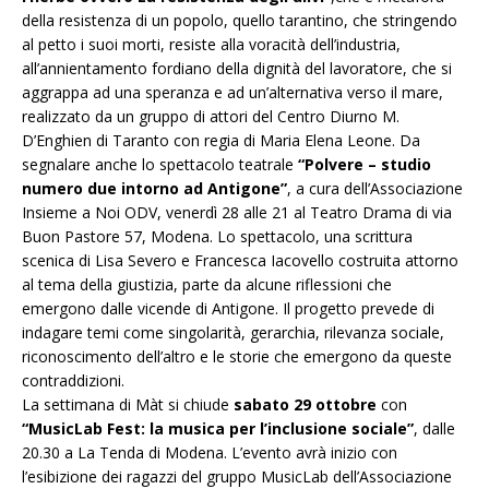
della resistenza di un popolo, quello tarantino, che stringendo
al petto i suoi morti, resiste alla voracità dell’industria,
all’annientamento fordiano della dignità del lavoratore, che si
aggrappa ad una speranza e ad un’alternativa verso il mare,
realizzato da un gruppo di attori del Centro Diurno M.
D’Enghien di Taranto con regia di Maria Elena Leone. Da
segnalare anche lo spettacolo teatrale
“Polvere – studio
numero due intorno ad Antigone”
, a cura dell’Associazione
Insieme a Noi ODV, venerdì 28 alle 21 al Teatro Drama di via
Buon Pastore 57, Modena. Lo spettacolo, una scrittura
scenica di Lisa Severo e Francesca Iacovello costruita attorno
al tema della giustizia, parte da alcune riflessioni che
emergono dalle vicende di Antigone. Il progetto prevede di
indagare temi come singolarità, gerarchia, rilevanza sociale,
riconoscimento dell’altro e le storie che emergono da queste
contraddizioni.
La settimana di Màt si chiude
sabato 29 ottobre
con
“MusicLab Fest: la musica per l’inclusione sociale”
, dalle
20.30 a La Tenda di Modena. L’evento avrà inizio con
l’esibizione dei ragazzi del gruppo MusicLab dell’Associazione