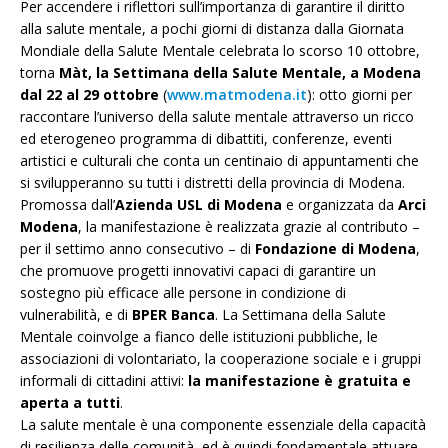
Per accendere i riflettori sull’importanza di garantire il diritto
alla salute mentale, a pochi giorni di distanza dalla Giornata
Mondiale della Salute Mentale celebrata lo scorso 10 ottobre,
torna
Màt, la Settimana della Salute Mentale, a Modena
dal 22 al 29 ottobre
(
www.matmodena.it
): otto giorni per
raccontare l’universo della salute mentale attraverso un ricco
ed eterogeneo programma di dibattiti, conferenze, eventi
artistici e culturali che conta un centinaio di appuntamenti che
si svilupperanno su tutti i distretti della provincia di Modena.
Promossa dall’
Azienda USL di Modena
e organizzata da
Arci
Modena
, la manifestazione è realizzata grazie al contributo –
per il settimo anno consecutivo – di
Fondazione di Modena
,
che promuove progetti innovativi capaci di garantire un
sostegno più efficace alle persone in condizione di
vulnerabilità, e di
BPER Banca
. La Settimana della Salute
Mentale coinvolge a fianco delle istituzioni pubbliche, le
associazioni di volontariato, la cooperazione sociale e i gruppi
informali di cittadini attivi:
la manifestazione è gratuita e
aperta a tutti
.
La salute mentale è una componente essenziale della capacità
di resilienza delle comunità, ed è quindi fondamentale attuare