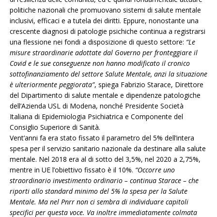
politiche nazionali che promuovano sistemi di salute mentale
inclusivi, efficaci e a tutela dei diritti. Eppure, nonostante una
crescente diagnosi di patologie psichiche continua a registrarsi
una flessione nei fondi a disposizione di questo settore:
“Le
misure straordinarie adottate dal Governo per fronteggiare il
Covid e le sue conseguenze non hanno modificato il cronico
sottofinanziamento del settore Salute Mentale, anzi la situazione
è ulteriormente peggiorata”
, spiega Fabrizio Starace, Direttore
del Dipartimento di salute mentale e dipendenze patologiche
dell’Azienda USL di Modena, nonché Presidente Società
Italiana di Epidemiologia Psichiatrica e Componente del
Consiglio Superiore di Sanità.
Vent’anni fa era stato fissato il parametro del 5% dell’intera
spesa per il servizio sanitario nazionale da destinare alla salute
mentale. Nel 2018 era al di sotto del 3,5%, nel 2020 a 2,75%,
mentre in UE l’obiettivo fissato è il 10%.
“Occorre uno
straordinario investimento ordinario – continua Starace – che
riporti allo standard minimo del 5% la spesa per la Salute
Mentale. Ma nel Pnrr non ci sembra di individuare capitoli
specifici per questa voce. Va inoltre immediatamente colmata