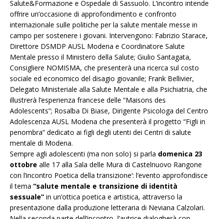
Salute&Formazione e Ospedale di Sassuolo. L’incontro intende
offrire un’occasione di approfondimento e confronto
internazionale sulle politiche per la salute mentale messe in
campo per sostenere i giovani. Intervengono: Fabrizio Starace,
Direttore DSMDP AUSL Modena e Coordinatore Salute
Mentale presso il Ministero della Salute; Giulio Santagata,
Consigliere NOMISMA, che presenterà una ricerca sul costo
sociale ed economico del disagio giovanile; Frank Bellivier,
Delegato Ministeriale alla Salute Mentale e alla Psichiatria, che
illustrerà l’esperienza francese delle “Maisons des
Adolescents”; Rosalba Di Biase, Dirigente Psicologa del Centro
Adolescenza AUSL Modena che presenterà il progetto “Figli in
penombra” dedicato ai figli degli utenti dei Centri di salute
mentale di Modena.
Sempre agli adolescenti (ma non solo) si parla
domenica 23
ottobre
alle 17 alla Sala delle Mura di Castelnuovo Rangone
con l’incontro Poetica della transizione’: l’evento approfondisce
il tema
“salute mentale e transizione di identità
sessuale”
in un’ottica poetica e artistica, attraverso la
presentazione dalla produzione letteraria di Neviana Calzolari.
Nella seconda parte dell’incontro, l’autrice dialogherà con