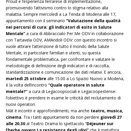
Proud e l’esperienza ferrarese di implementazione,
promuovendo l’attivismo contro lo stigma relativo alla
malattia. Sempre mercoledì a La Tenda di Modena alle 17,
appuntamento con il seminario
“Valutazione della qualità
nei percorsi di cura: gli indicatori di esito in Salute
Mentale”
a cura di Abbraccialo Per Me ODV in collaborazione
con Tartavela ODV, AMAndoli ODV: con questo incontro si
vuole attirare l’attenzione di tutto il mondo della Salute
Mentale, in particolare familiari e utenti, su questa
fondamentale problematica, per confrontare e valutare le
metodologie di definizione degli indicatori e di raccolta,
standardizzazione e comunicazione dei dati relativi. E ancora,
martedì 25 ottobre
alle 15.00 a Lo Spazio Nuovo a Modena,
è la volta dell’incontro
“Quale operatore in salute
mentale?”
a cura di Legacoopsociali e Legacoopestense:
l’obiettivo è prendere in esame le criticità del reclutamento di
nuovi operatori.
Màt è incontri e approfondimenti, ma anche
teatro, musica,
cinema
. Tra i tanti appuntamenti da non perdere
giovedì 27
alle 20.30
al Teatro Drama lo spettacolo “
Déjeuner sur
l’herbe ovvero La resistenza degli ulivi”
,che è metafora