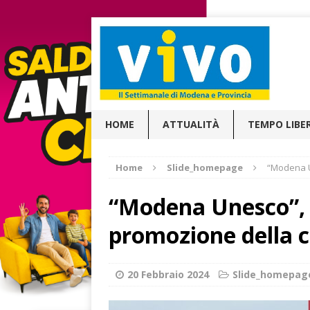
HOME
ATTUALITÀ
TEMPO LIBE
Home
Slide_homepage
“Modena U
“Modena Unesco”, 
promozione della c
20 Febbraio 2024
Slide_homepag