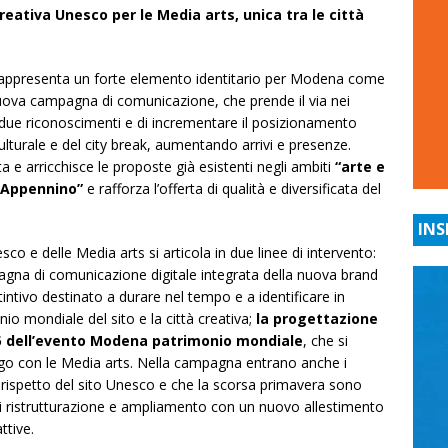
creativa Unesco per le Media arts, unica tra le città
rappresenta un forte elemento identitario per Modena come
nuova campagna di comunicazione, che prende il via nei
 i due riconoscimenti e di incrementare il posizionamento
ulturale e del city break, aumentando arrivi e presenze.
a e arricchisce le proposte già esistenti negli ambiti
“arte e
 “Appennino”
e rafforza l’offerta di qualità e diversificata del
INS
o e delle Media arts si articola in due linee di intervento:
agna di comunicazione digitale integrata della nuova brand
intivo destinato a durare nel tempo e a identificare in
io mondiale del sito e la città creativa;
la progettazione
025 dell’evento Modena patrimonio mondiale
, che si
logo con le Media arts. Nella campagna entrano anche i
 rispetto del sito Unesco e che la scorsa primavera sono
 di ristrutturazione e ampliamento con un nuovo allestimento
ttive.