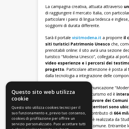
La campagna creativa, attuata attraverso
un
di raggiungere il mercato Italia, con particola
particolare i paesi di lingua tedesca e inglese
soggiorni di durata differente.
Sarà il portale
visitmodena.it
a proporre
il
siti turistici Patrimonio Unesco
che, come 
prenotabili online: il sito avrà una sezione 
turistico “Modena Unesco”, collegata al port
video esperienze e i percorsi dei testimo
progetto
. Particolare attenzione è posta al t
dalla tecnologia a integrazione delle componen
Il progetto di brand e comunicazione “Mod
Questo sito web utilizza
promozione della città e turismo ed è
inter
cookie
(attraverso il
“Fondo in favore dei Comuni a
paesaggistica nei cui territori sono ubic
dell’umanità
”) con un contributo di
664 mil
e si concluderà nel 2025, è realizzata da Studi
aggiudicate il bando del Comune. Entrambe 