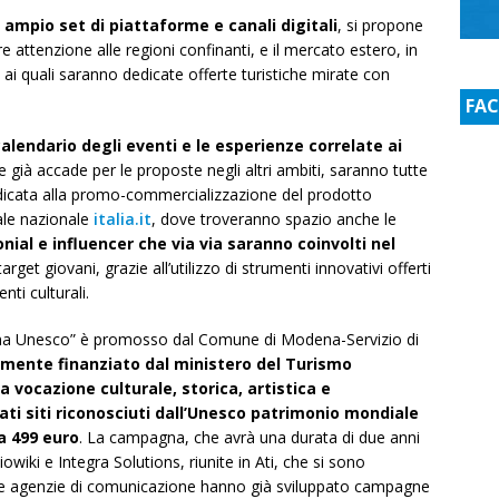
 ampio set di piattaforme e canali digitali
, si propone
re attenzione alle regioni confinanti, e il mercato estero, in
, ai quali saranno dedicate offerte turistiche mirate con
FA
 calendario degli eventi e le esperienze correlate ai
già accade per le proposte negli altri ambiti, saranno tutte
dedicata alla promo-commercializzazione del prodotto
ale nazionale
italia.it
, dove troveranno spazio anche le
nial e influencer che via via saranno coinvolti nel
arget giovani, grazie all’utilizzo di strumenti innovativi offerti
ti culturali.
ena Unesco” è promosso dal Comune di Modena-Servizio di
amente finanziato dal ministero del Turismo
 vocazione culturale, storica, artistica e
ati siti riconosciuti dall’Unesco patrimonio mondiale
a 499 euro
. La campagna, che avrà una durata di due anni
owiki e Integra Solutions, riunite in Ati, che si sono
le agenzie di comunicazione hanno già sviluppato campagne