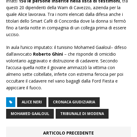
infatti
150 le persone inserite nella lista di testimoni
, tra
questi 20 dipendenti della Wam di Cavezzo, azienda per la
quale Alice lavorava. Tra i nomi elencati dalla difesa anche i
titolari dello Smart Cafè di Concordia dove la donna si fermò
fino a tarda notte in compagnia di un collega prima di essere
ucciso.
In aula l’unico imputato: il tunisino Mohamed Gaaloul– difeso
dall’avvocato
Roberto Ghini
– che risponde di omicidio
volontario aggravato e distruzione di cadavere. Secondo
l’accusa quella notte il giovane ammazzò la vittima con
almeno sette coltellate, inferte con estrema ferocia per poi
occultare il cadavere nel vano bagagli dalla Ford Fiesta e
appiccare il fuoco.
ALICE NERI
CRONACA GIUDIZIARIA
MOHAMED GAALOUL
TRIBUNALE DI MODENA
ARTICOLO PRECEDENTE