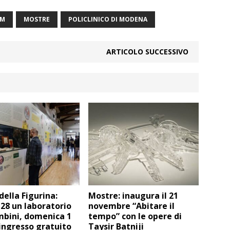
LM
MOSTRE
POLICLINICO DI MODENA
ARTICOLO SUCCESSIVO
ella Figurina:
Mostre: inaugura il 21
28 un laboratorio
novembre “Abitare il
mbini, domenica 1
tempo” con le opere di
ingresso gratuito
Taysir Batniji