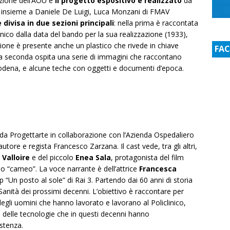
zione dell’AOU e
il progetto espositivo è realizzato
da
i insieme a Daniele De Luigi, Luca Monzani di FMAV
divisa in due sezioni principali
: nella prima è raccontata
linico dalla data del bando per la sua realizzazione (1933),
zione è presente anche un plastico che rivede in chiave
FA
a seconda ospita una serie di immagini che raccontano
i Modena, e alcune teche con oggetti e documenti d’epoca.
 da Progettarte in collaborazione con l’Azienda Ospedaliero
utore e regista Francesco Zarzana. Il cast vede, tra gli altri,
 Valloire
e del piccolo
Enea Sala
, protagonista del film
o “cameo”. La voce narrante è dell’attrice
Francesca
 “Un posto al sole” di Rai 3. Partendo dai 60 anni di storia
la Sanità dei prossimi decenni. L’obiettivo è raccontare per
degli uomini che hanno lavorato e lavorano al Policlinico,
e delle tecnologie che in questi decenni hanno
stenza.