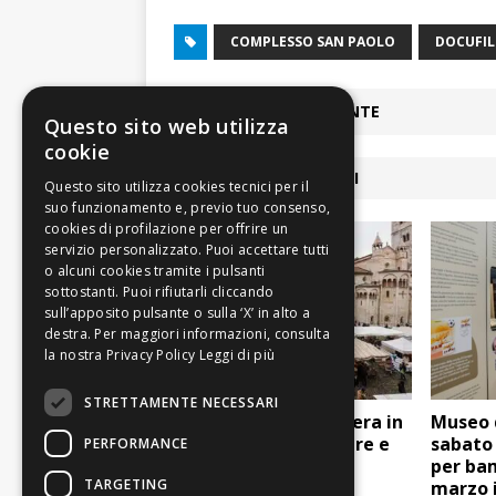
COMPLESSO SAN PAOLO
DOCUFI
ARTICOLO PRECEDENTE
Questo sito web utilizza
cookie
ARTICOLI COLLEGATI
Leggi di più
STRETTAMENTE NECESSARI
San Geminiano: la Fiera in
Museo d
centro storico, mostre e
sabato 
PERFORMANCE
musei aperti
per ba
TARGETING
marzo 