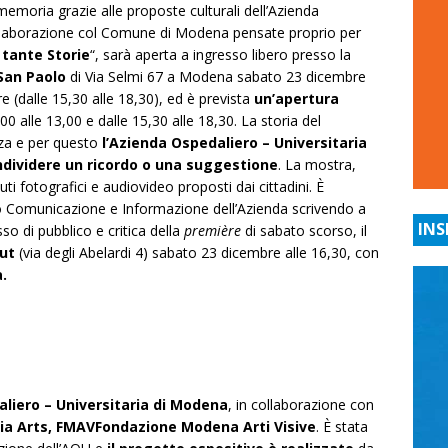
 memoria grazie alle proposte culturali dell’Azienda
ollaborazione col Comune di Modena pensate proprio per
 tante Storie
“, sarà aperta a ingresso libero presso la
San Paolo
di Via Selmi 67 a Modena sabato 23 dicembre
e (dalle 15,30 alle 18,30), ed è prevista
un’apertura
 alle 13,00 e dalle 15,30 alle 18,30. La storia del
anza e per questo
l’Azienda Ospedaliero – Universitaria
condividere un ricordo o una suggestione
. La mostra,
ti fotografici e audiovideo proposti dai cittadini. È
vizio Comunicazione e Informazione dell’Azienda scrivendo a
INS
so di pubblico e critica della
première
di sabato scorso, il
aut
(via degli Abelardi 4) sabato 23 dicembre alle 16,30, con
.
liero – Universitaria di Modena
, in collaborazione con
ia Arts,
FMAVFondazione Modena Arti Visive
. È stata