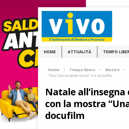
HOME
ATTUALITÀ
TEMPO LIBE
Home
Tempo libero
Mostre
“Una Storia tante storie” e il docufilm
Natale all’insegna d
con la mostra “Una 
docufilm