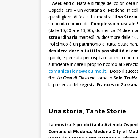
Il week end di Natale si tinge dei colori della
Ospedaliero – Universitaria di Modena, in c
questi giorni di festa. La mostra “
Una Storia
stupenda cornice del
Complesso museale 
(dalle 10,00 alle 13,00), domenica 24 dicembr
straordinaria
martedì 26 dicembre dalle 10,00
Policlinico è un patrimonio di tutta cittadin
desidera dare a tutti la possibilità di 
quindi, è pensata per ospitare anche i contribu
sufficiente inviare il proprio ricordo al Ser
comunicazione@aou.mo.it
. Dopo il succes
film
La Casa di Ciascuno
torna in
Sala Truff
la presenza del
regista Francesco Zarzana
Una storia, Tante Storie
La mostra è prodotta da Azienda Ospeda
Comune di Modena, Modena City of Med