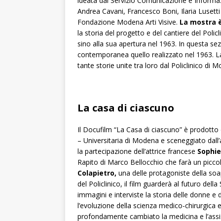
ideata dal Servizio Comunicazione e Informa
Andrea Cavani, Francesco Boni, Ilaria Lusett
Fondazione Modena Arti Visive.
La mostra è 
la storia del progetto e del cantiere del Polic
sino alla sua apertura nel 1963. In questa se
contemporanea quello realizzato nel 1963. L
tante storie unite tra loro dal Policlinico d
La casa di ciascuno
Il Docufilm “La Casa di ciascuno” è prodotto
– Universitaria di Modena e sceneggiato dall’a
la partecipazione dell’attrice francese
Sophie
Rapito di Marco Bellocchio che farà un piccol
Colapietro,
una delle protagoniste della soap
del Policlinico, il film guarderà al futuro del
immagini e interviste la storia delle donne e 
l’evoluzione della scienza medico-chirurgica 
profondamente cambiato la medicina e l’assi