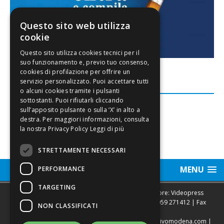
Questo sito web utilizza
cookie
FACEBOOK
Leggi di più
STRETTAMENTE NECESSARI
MENU
PERFORMANCE
TARGETING
Sede legale, Redazione, pubblicità e annunci Editore: Videopress
Modena S.r.l. via Emilia Est, 402/6 - Modena | Tel.
059 271412
| Fax
NON CLASSIFICATI
0593682441
Direttore Resp. Giovanni Botti | email:
redazione@vivomodena.com
|