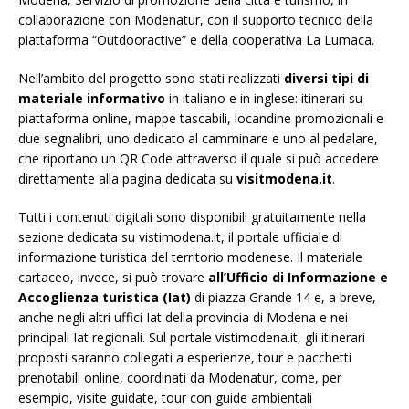
collaborazione con Modenatur, con il supporto tecnico della
piattaforma “Outdooractive” e della cooperativa La Lumaca.
Nell’ambito del progetto sono stati realizzati
diversi tipi di
materiale informativo
in italiano e in inglese: itinerari su
piattaforma online, mappe tascabili, locandine promozionali e
due segnalibri, uno dedicato al camminare e uno al pedalare,
che riportano un QR Code attraverso il quale si può accedere
direttamente alla pagina dedicata su
visitmodena.it
.
Tutti i contenuti digitali sono disponibili gratuitamente nella
sezione dedicata su vistimodena.it, il portale ufficiale di
informazione turistica del territorio modenese. Il materiale
cartaceo, invece, si può trovare
all’Ufficio di Informazione e
Accoglienza turistica (Iat)
di piazza Grande 14 e, a breve,
anche negli altri uffici Iat della provincia di Modena e nei
principali Iat regionali. Sul portale vistimodena.it, gli itinerari
proposti saranno collegati a esperienze, tour e pacchetti
prenotabili online, coordinati da Modenatur, come, per
esempio, visite guidate, tour con guide ambientali