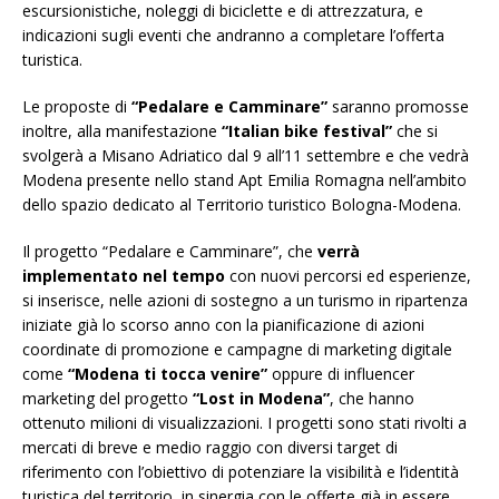
escursionistiche, noleggi di biciclette e di attrezzatura, e
indicazioni sugli eventi che andranno a completare l’offerta
turistica.
Le proposte di
“Pedalare e Camminare”
saranno promosse
inoltre, alla manifestazione
“Italian bike festival”
che si
svolgerà a Misano Adriatico dal 9 all’11 settembre e che vedrà
Modena presente nello stand Apt Emilia Romagna nell’ambito
dello spazio dedicato al Territorio turistico Bologna-Modena.
Il progetto “Pedalare e Camminare”, che
verrà
implementato nel tempo
con nuovi percorsi ed esperienze,
si inserisce, nelle azioni di sostegno a un turismo in ripartenza
iniziate già lo scorso anno con la pianificazione di azioni
coordinate di promozione e campagne di marketing digitale
come
“Modena ti tocca venire”
oppure di influencer
marketing del progetto
“Lost in Modena”
, che hanno
ottenuto milioni di visualizzazioni. I progetti sono stati rivolti a
mercati di breve e medio raggio con diversi target di
riferimento con l’obiettivo di potenziare la visibilità e l’identità
turistica del territorio, in sinergia con le offerte già in essere