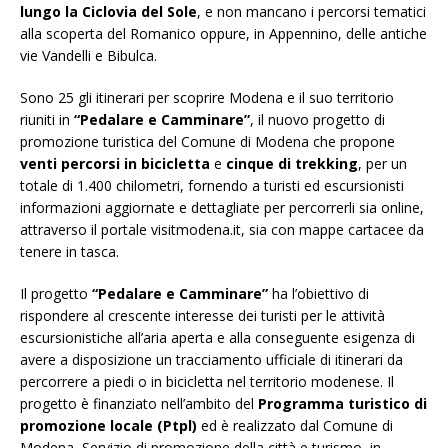
lungo la Ciclovia del Sole
, e non mancano i percorsi tematici
alla scoperta del Romanico oppure, in Appennino, delle antiche
vie Vandelli e Bibulca.
Sono 25 gli itinerari per scoprire Modena e il suo territorio
riuniti in
“Pedalare e Camminare”
, il nuovo progetto di
promozione turistica del Comune di Modena che propone
venti percorsi in bicicletta
e
cinque di trekking
, per un
totale di 1.400 chilometri, fornendo a turisti ed escursionisti
informazioni aggiornate e dettagliate per percorrerli sia online,
attraverso il portale visitmodena.it, sia con mappe cartacee da
tenere in tasca.
Il progetto
“Pedalare e Camminare”
ha l’obiettivo di
rispondere al crescente interesse dei turisti per le attività
escursionistiche all’aria aperta e alla conseguente esigenza di
avere a disposizione un tracciamento ufficiale di itinerari da
percorrere a piedi o in bicicletta nel territorio modenese. Il
progetto è finanziato nell’ambito del
Programma turistico di
promozione locale (Ptpl)
ed è realizzato dal Comune di
Modena, Servizio di promozione della città e turismo, in