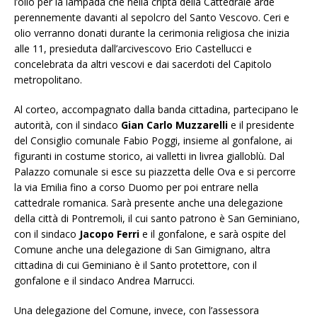
l’olio per la lampada che nella cripta della Cattedrale arde
perennemente davanti al sepolcro del Santo Vescovo. Ceri e
olio verranno donati durante la cerimonia religiosa che inizia
alle 11, presieduta dall’arcivescovo Erio Castellucci e
concelebrata da altri vescovi e dai sacerdoti del Capitolo
metropolitano.
Al corteo, accompagnato dalla banda cittadina, partecipano le
autorità, con il sindaco
Gian Carlo Muzzarelli
e il presidente
del Consiglio comunale Fabio Poggi, insieme al gonfalone, ai
figuranti in costume storico, ai valletti in livrea gialloblù. Dal
Palazzo comunale si esce su piazzetta delle Ova e si percorre
la via Emilia fino a corso Duomo per poi entrare nella
cattedrale romanica. Sarà presente anche una delegazione
della città di Pontremoli, il cui santo patrono è San Geminiano,
con il sindaco
Jacopo Ferri
e il gonfalone, e sarà ospite del
Comune anche una delegazione di San Gimignano, altra
cittadina di cui Geminiano è il Santo protettore, con il
gonfalone e il sindaco Andrea Marrucci.
Una delegazione del Comune, invece, con l’assessora