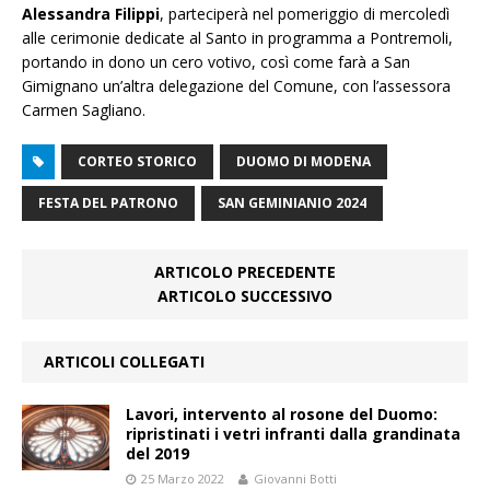
Alessandra Filippi
, parteciperà nel pomeriggio di mercoledì
alle cerimonie dedicate al Santo in programma a Pontremoli,
portando in dono un cero votivo, così come farà a San
Gimignano un’altra delegazione del Comune, con l’assessora
Carmen Sagliano.
CORTEO STORICO
DUOMO DI MODENA
FESTA DEL PATRONO
SAN GEMINIANIO 2024
ARTICOLO PRECEDENTE
ARTICOLO SUCCESSIVO
ARTICOLI COLLEGATI
Lavori, intervento al rosone del Duomo:
ripristinati i vetri infranti dalla grandinata
del 2019
25 Marzo 2022
Giovanni Botti