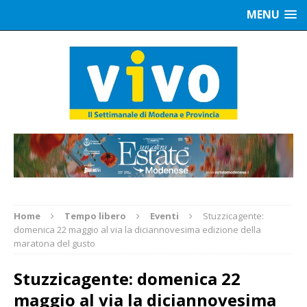
MENU
Home
Tempo libero
Eventi
Stuzzicagente:
domenica 22 maggio al via la diciannovesima edizione della
maratona del gusto
Stuzzicagente: domenica 22
maggio al via la diciannovesima