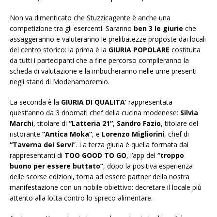
Non va dimenticato che Stuzzicagente è anche una
competizione tra gli esercenti. Saranno
ben 3 le giurie
che
assaggeranno e valuteranno le prelibatezze proposte dai locali
del centro storico: la prima è la
GIURIA POPOLARE
costituita
da tutti i partecipanti che a fine percorso compileranno la
scheda di valutazione e la imbucheranno nelle urne presenti
negli stand di Modenamoremio.
La seconda è la
GIURIA DI QUALITA’
rappresentata
quest’anno da 3 rinomati chef della cucina modenese:
Silvia
Marchi
, titolare di
“Latteria 21”
,
Sandro Fazio
, titolare del
ristorante
“Antica Moka”
, e
Lorenzo Migliorini
, chef di
“Taverna dei Servi
”. La terza giuria è quella formata dai
rappresentanti di
TOO GOOD TO GO
, l’app del
“troppo
buono per essere buttato”
, dopo la positiva esperienza
delle scorse edizioni, torna ad essere partner della nostra
manifestazione con un nobile obiettivo: decretare il locale più
attento alla lotta contro lo spreco alimentare.