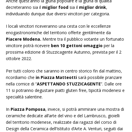
Anche quest’anno la giuria popolare e la giuria di qualità
decreteranno sia il
miglior food
sia il
miglior drink
,
individuando dunque due diversi vincitori per categoria.
I locali vincitori riceveranno una cesta con le eccellenze
enogastronomiche del territorio offerte gentilmente da
Piacere Modena.
Mentre tra il pubblico votante un fortunato
vincitore potrà ricevere
ben 10 gettoni
omaggio
per la
prossima edizione di Stuzzicagente Autunno, prevista per il 2
ottobre 2022.
Per tutti coloro che saranno in centro storico fin dal mattino,
ricordiamo che
in Piazza Matteotti
sarà possibile pranzare
nella cornice di “
ASPETTANDO STUZZICAGENTE
”. Dalle ore
11 si potranno degustare piatti gluten free, tipicità modenesi e
specialità salentine.
In
Piazza Pomposa
, invece, si potrà ammirare una mostra di
ceramiche dedicate all’arte del vino e del Lambrusco, gioielli
del territorio modenese, realizzate dai ragazzi del corso di
Design della Ceramica dell’Istituto d’Arte A. Venturi, seguiti dai