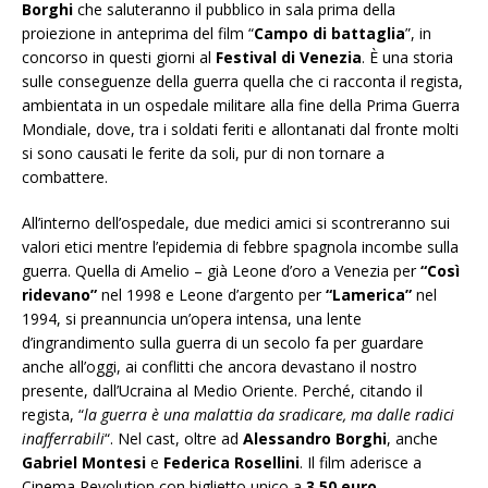
Borghi
che saluteranno il pubblico in sala prima della
proiezione in anteprima del film “
Campo di battaglia
”, in
concorso in questi giorni al
Festival di Venezia
. È una storia
sulle conseguenze della guerra quella che ci racconta il regista,
ambientata in un ospedale militare alla fine della Prima Guerra
Mondiale, dove, tra i soldati feriti e allontanati dal fronte molti
si sono causati le ferite da soli, pur di non tornare a
combattere.
All’interno dell’ospedale, due medici amici si scontreranno sui
valori etici mentre l’epidemia di febbre spagnola incombe sulla
guerra. Quella di Amelio – già Leone d’oro a Venezia per
“Così
ridevano”
nel 1998 e Leone d’argento per
“Lamerica”
nel
1994, si preannuncia un’opera intensa, una lente
d’ingrandimento sulla guerra di un secolo fa per guardare
anche all’oggi, ai conflitti che ancora devastano il nostro
presente, dall’Ucraina al Medio Oriente. Perché, citando il
regista, “
la guerra è una malattia da sradicare, ma dalle radici
inafferrabili
“. Nel cast, oltre ad
Alessandro Borghi
, anche
Gabriel Montesi
e
Federica Rosellini
. Il film aderisce a
Cinema Revolution con biglietto unico a
3,50 euro.