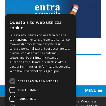
Questo sito web utilizza
cookie
FACEBOOK
Leggi di più
STRETTAMENTE NECESSARI
MENU
PERFORMANCE
TARGETING
Sede legale, Redazione, pubblicità e annunci Editore: Videopress
Modena S.r.l. via Emilia Est, 402/6 - Modena | Tel.
059 271412
| Fax