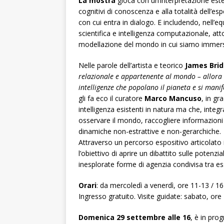
La mostra
gioca con un’interpretazione este
cognitivi di conoscenza e alla totalità dell’e
con cui entra in dialogo. E includendo, nell’eq
scientifica e intelligenza computazionale, att
modellazione del mondo in cui siamo immers
Nelle parole dell’artista e teorico
James Brid
relazionale e appartenente al mondo – allora l’
intelligenze che popolano il pianeta e si mani
gli fa eco il curatore
Marco Mancuso
, in gr
intelligenza esistenti in natura ma che, integr
osservare il mondo, raccogliere informazioni
dinamiche non-estrattive e non-gerarchiche.
Attraverso un percorso espositivo articolato 
l’obiettivo di aprire un dibattito sulle potenzia
inesplorate forme di agenzia condivisa tra e
Orari
: da mercoledì a venerdì, ore 11-13 / 16
Ingresso gratuito. Visite guidate: sabato, ore
Domenica 29 settembre alle 16
, è in prog