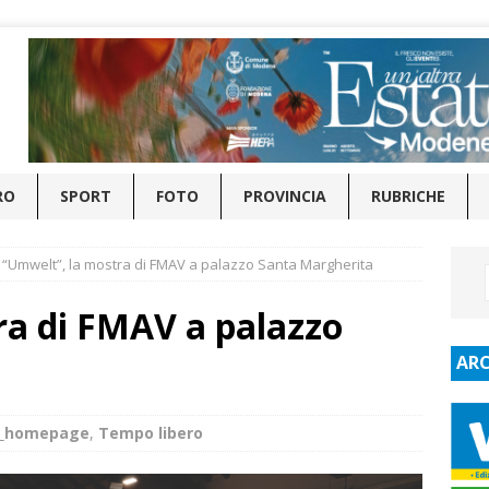
RO
SPORT
FOTO
PROVINCIA
RUBRICHE
“Umwelt”, la mostra di FMAV a palazzo Santa Margherita
ra di FMAV a palazzo
ARC
e_homepage
,
Tempo libero