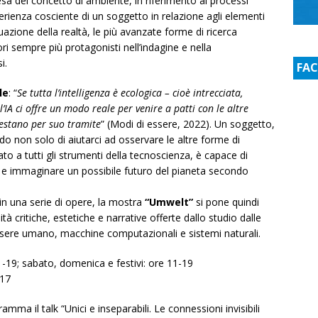
sa del concetto di ambiente, in riferimento ai processi
sperienza cosciente di un soggetto in relazione agli elementi
uazione della realtà, le più avanzate forme di ricerca
ori sempre più protagonisti nell’indagine e nella
i.
FA
le
: “
Se tutta l’intelligenza è ecologica
– cioè intrecciata,
IA ci offre un modo reale per venire a patti con le altre
festano per suo tramite
” (Modi di essere, 2022). Un soggetto,
ado non solo di aiutarci ad osservare le altre forme di
ato a tutti gli strumenti della tecnoscienza, è capace di
 e immaginare un possibile futuro del pianeta secondo
in una serie di opere, la mostra
“Umwelt”
si pone quindi
lità critiche, estetiche e narrative offerte dallo studio dalle
ssere umano, macchine computazionali e sistemi naturali.
 -19; sabato, domenica e festivi: ore 11-19
 17
ramma il talk “Unici e inseparabili. Le connessioni invisibili