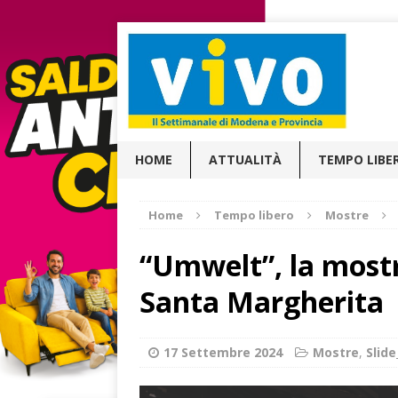
HOME
ATTUALITÀ
TEMPO LIBE
Home
Tempo libero
Mostre
“Umwelt”, la most
Santa Margherita
17 Settembre 2024
Mostre
,
Slid