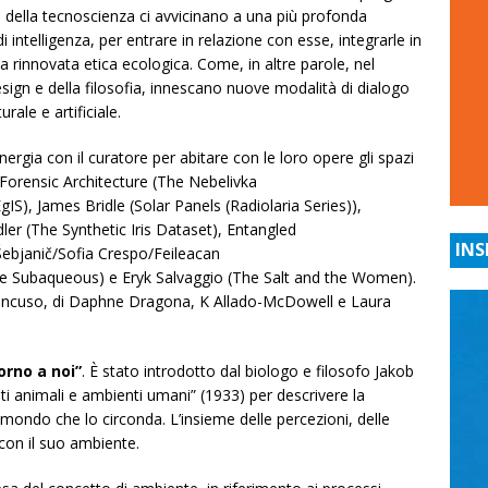
ti della tecnoscienza ci avvicinano a una più profonda
ntelligenza, per entrare in relazione con esse, integrarle in
 rinnovata etica ecologica. Come, in altre parole, nel
design e della filosofia, innescano nuove modalità di dialogo
ale e artificiale.
inergia con il curatore per abitare con le loro opere gli spazi
 Forensic Architecture (The Nebelivka
S), James Bridle (Solar Panels (Radiolaria Series)),
r (The Synthetic Iris Dataset), Entangled
INS
Šebjanič/Sofia Crespo/Feileacan
e Subaqueous) e Eryk Salvaggio (The Salt and the Women).
ancuso, di Daphne Dragona, K Allado-McDowell e Laura
rno a noi”
. È stato introdotto dal biologo e filosofo Jakob
i animali e ambienti umani” (1933) per descrivere la
mondo che lo circonda. L’insieme delle percezioni, delle
 con il suo ambiente.