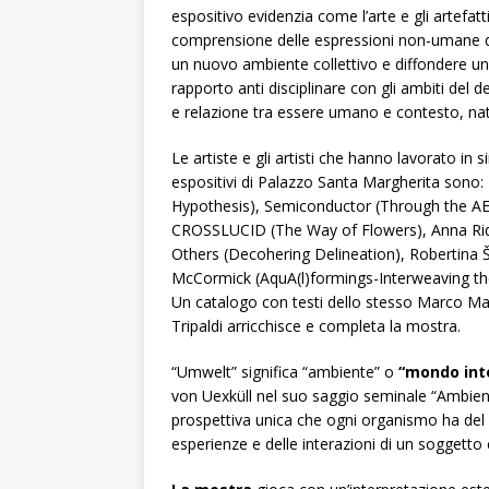
espositivo evidenzia come l’arte e gli artefat
comprensione delle espressioni non-umane di i
un nuovo ambiente collettivo e diffondere una
rapporto anti disciplinare con gli ambiti del 
e relazione tra essere umano e contesto, natur
Le artiste e gli artisti che hanno lavorato in s
espositivi di Palazzo Santa Margherita sono:
Hypothesis), Semiconductor (Through the AEgI
CROSSLUCID (The Way of Flowers), Anna Ridle
Others (Decohering Delineation), Robertina 
McCormick (AquA(l)formings-Interweaving th
Un catalogo con testi dello stesso Marco M
Tripaldi arricchisce e completa la mostra.
“Umwelt” significa “ambiente” o
“mondo into
von Uexküll nel suo saggio seminale “Ambient
prospettiva unica che ogni organismo ha del 
esperienze e delle interazioni di un soggetto