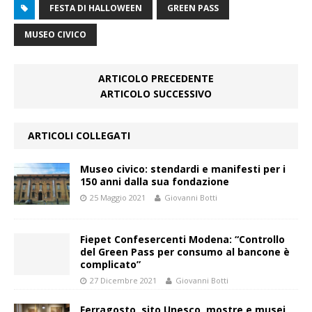
FESTA DI HALLOWEEN
GREEN PASS
MUSEO CIVICO
ARTICOLO PRECEDENTE
ARTICOLO SUCCESSIVO
ARTICOLI COLLEGATI
Museo civico: stendardi e manifesti per i
150 anni dalla sua fondazione
25 Maggio 2021
Giovanni Botti
Fiepet Confesercenti Modena: “Controllo
del Green Pass per consumo al bancone è
complicato”
27 Dicembre 2021
Giovanni Botti
Ferragosto, sito Unesco, mostre e musei