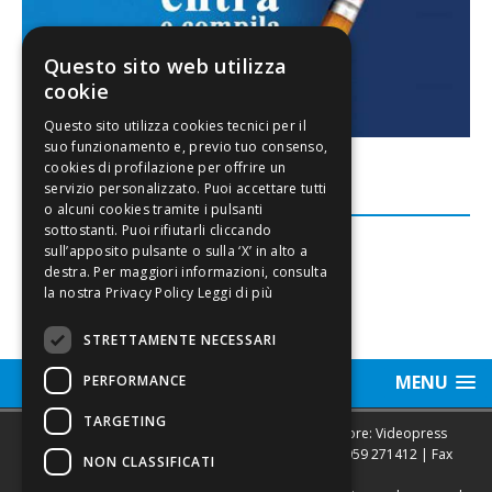
Questo sito web utilizza
cookie
FACEBOOK
Leggi di più
STRETTAMENTE NECESSARI
MENU
PERFORMANCE
TARGETING
Sede legale, Redazione, pubblicità e annunci Editore: Videopress
Modena S.r.l. via Emilia Est, 402/6 - Modena | Tel.
059 271412
| Fax
NON CLASSIFICATI
0593682441