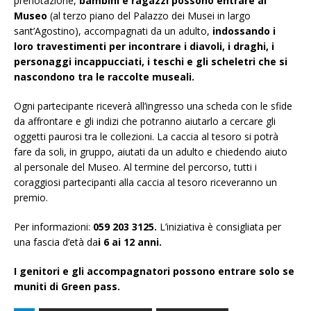
prenotazione,
bambini e ragazzi possono entrare al
Museo
(al terzo piano del Palazzo dei Musei in largo
sant’Agostino), accompagnati da un adulto,
indossando i
loro travestimenti per incontrare i diavoli, i draghi, i
personaggi incappucciati, i teschi e gli scheletri che si
nascondono tra le raccolte museali.
Ogni partecipante riceverà all’ingresso una scheda con le sfide
da affrontare e gli indizi che potranno aiutarlo a cercare gli
oggetti paurosi tra le collezioni. La caccia al tesoro si potrà
fare da soli, in gruppo, aiutati da un adulto e chiedendo aiuto
al personale del Museo. Al termine del percorso, tutti i
coraggiosi partecipanti alla caccia al tesoro riceveranno un
premio.
Per informazioni:
059 203 3125.
L’iniziativa è consigliata per
una fascia d’età da
i 6 ai 12 anni.
I genitori e gli accompagnatori possono entrare solo se
muniti di Green pass.