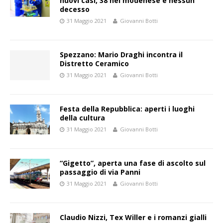
nuovi casi, 38 nel modenese e nessun
decesso
31 Maggio 2021
Giovanni Botti
Spezzano: Mario Draghi incontra il
Distretto Ceramico
31 Maggio 2021
Giovanni Botti
Festa della Repubblica: aperti i luoghi
della cultura
31 Maggio 2021
Giovanni Botti
“Gigetto”, aperta una fase di ascolto sul
passaggio di via Panni
31 Maggio 2021
Giovanni Botti
Claudio Nizzi, Tex Willer e i romanzi gialli