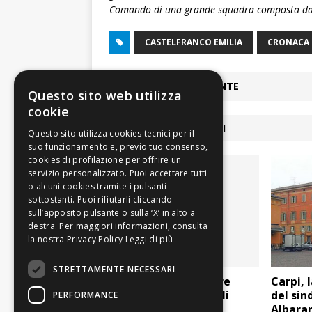
Comando di una grande squadra composta da 
CASTELFRANCO EMILIA
CRONACA
ARTICOLO PRECEDENTE
Questo sito web utilizza
cookie
ARTICOLI COLLEGATI
Leggi di più
STRETTAMENTE NECESSARI
Sassuolo: ulteriori tre
Carpi, 
milioni di euro per gli
del sin
PERFORMANCE
asfalti
Albaran