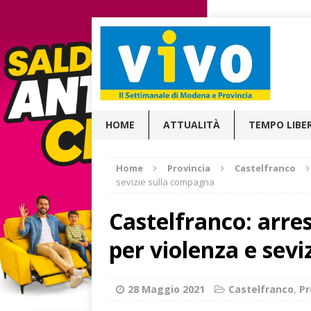
HOME
ATTUALITÀ
TEMPO LIBE
Home
Provincia
Castelfranco
sevizie sulla compagna
Castelfranco: arres
per violenza e sev
28 Maggio 2021
Castelfranco
,
Pr