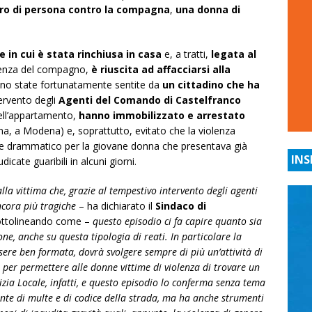
tro di persona contro la compagna
,
una donna di
e in cui è stata rinchiusa in casa
e, a tratti,
legata al
senza del compagno,
è riuscita ad affacciarsi alla
sono state fortunatamente sentite da
un cittadino che ha
ervento degli
Agenti del Comando di Castelfranco
nell’appartamento,
hanno immobilizzato e arrestato
na, a Modena) e, soprattutto, evitato che la violenza
 e drammatico per la giovane donna che presentava già
INS
icate guaribili in alcuni giorni.
la vittima che, grazie al tempestivo intervento degli agenti
ncora più tragiche
– ha dichiarato il
Sindaco di
ttolineando come –
questo episodio ci fa capire quanto sia
ione, anche su questa tipologia di reati. In particolare la
sere ben formata, dovrà svolgere sempre di più un’attività di
per permettere alle donne vittime di violenza di trovare un
izia Locale, infatti, e questo episodio lo conferma senza tema
nte di multe e di codice della strada, ma ha anche strumenti