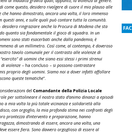
eni di inaudita gravità quali, appunto, la violenza di genere.
i come questo, desidero rivolgere di cuore il mio plauso alle
le che hanno dimostrato, ancora una volta, il loro immenso
 questi anni, e sulle quali può contare tutta la comunità.
–
desidero ringraziare anche la Procura di Modena che sta
FA
do quanto sia fondamentale il gioco di squadra. In un
meni sono stati esacerbati anche dalla pandemia, è
mmeno di un millimetro. Così come, al contempo, è doveroso
ostro tavolo comunale per il contrasto alle violenze di
“esercito” di uomini che siano essi stessi i primi strenui
 di violenze
– ha concluso –
si possono contrastare
mis proprio degli uomini. Siamo noi a dover infatti affollare
iscono queste tematiche
”.
considerazioni del
Comandante della Polizia Locale
ole per sottolineare il nostro stato d’animo dinanzi a episodi
mo a mia volta la più totale vicinanza e solidarietà alla
sco, con orgoglio, la mia profonda stima nei confronti degli
 loro prontezza d’intervento e preparazione, hanno
 ragazza, dimostrando di essere, ancora una volta, una
deve essere fiera. Sono davvero orgoglioso di essere al