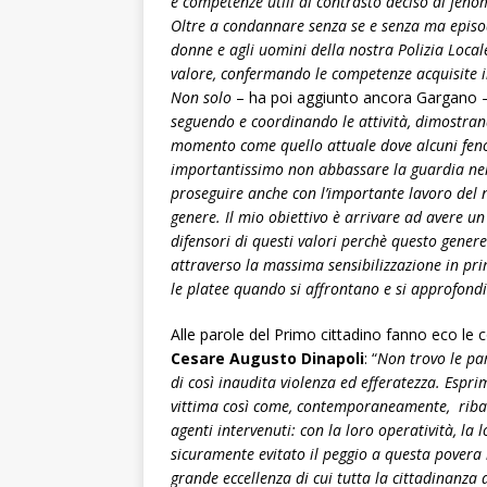
e competenze utili al contrasto deciso di fenom
Oltre a condannare senza se e senza ma episod
donne e agli uomini della nostra Polizia Loca
valore, confermando le competenze acquisite in
Non solo
– ha poi aggiunto ancora Gargano 
seguendo e coordinando le attività, dimostran
momento come quello attuale dove alcuni feno
importantissimo non abbassare la guardia ne
proseguire anche con l’importante lavoro del n
genere. Il mio obiettivo è arrivare ad avere un 
difensori di questi valori perchè questo genere
attraverso la massima sensibilizzazione in pri
le platee quando si affrontano e si approfond
Alle parole del Primo cittadino fanno eco le 
Cesare Augusto Dinapoli
: “
Non trovo le par
di così inaudita violenza ed efferatezza. Espri
vittima così come, contemporaneamente, ribadi
agenti intervenuti: con la loro operatività, la
sicuramente evitato il peggio a questa povera
grande eccellenza di cui tutta la cittadinanza 