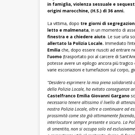
in famiglia, violenza sessuale e seques
origini marocchine, (H.S.) di 36 anni.
La vittima, dopo
tre giorni di segregazion
letto e malmenata
, in un momento di as
finestra e a chiedere aiuto
. Le sue urla 
allertato la Polizia Locale.
Immediato l’int
Emilia
che, dopo essere riusciti ad entrare 
l’uomo
(trasportato poi al carcere di Sant’An
potesse avere un epilogo ancora più tragico
varie escoriazioni e tumefazioni sul corpo, giud
“Desidero esprimere la mia piena solidarietà al
della Polizia Locale, ha evitato conseguenze a
Castelfranco Emilia Giovanni Gargano
so
necessario tenere altissimo il livello di attenz
nostra Polizia Locale, oltre a continuare ad es
prossimità come sta già ottimamente facendo, 
interlocutore sempre presente e sicuro. La Pol
di smentita, non si occupa solo ed esclusivame