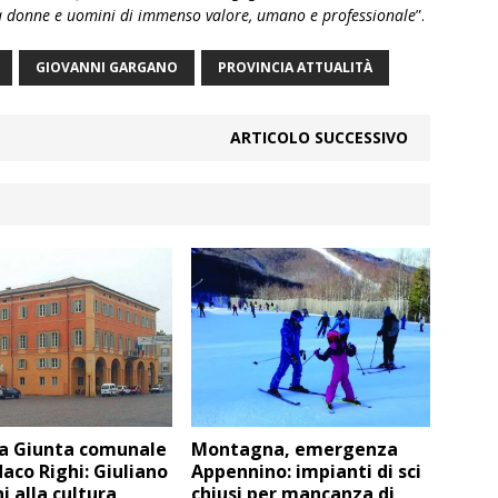
donne e uomini di immenso valore, umano e professionale
”.
GIOVANNI GARGANO
PROVINCIA ATTUALITÀ
ARTICOLO SUCCESSIVO
la Giunta comunale
Montagna, emergenza
daco Righi: Giuliano
Appennino: impianti di sci
i alla cultura
chiusi per mancanza di