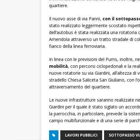
quartiere.
Il nuovo asse di via Panni,
con il sottopass
stato realizzato leggermente scostato rispet
dell’autobus è stata realizzata una rotatoria
Amendola attraverso un tratto stradale di co
fianco della linea ferroviaria.
In linea con le previsioni del Pums, inoltre, ne
mobilità
, con percorsi ciclopedonali e la re
nuove rotatorie su via Giardini, all’altezza di 
stradello Chiesa Saliceta San Giuliano, con l’o
attraversamento del quartiere.
Le nuove infrastrutture saranno realizzate ne
Giardini per il quale è stato siglato un accor
la parrocchia, in particolare, prevede la siste
campo multifunzionale e di una serie di parche
LAVORI PUBBLICI
SOTTOPASSO VI