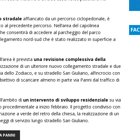
o stradale
affiancato da un percorso ciclopedonale, è
to al precedente percorso. Nell’area del capolinea
FA
 che consentirà di accedere al parcheggio del parco
llegamento nord-sud che è stato realizzato in superficie a
ll’area è prevista
una revisione complessiva della
alizzazione di un ulteriore nuovo collegamento stradale e due
via dello Zodiaco, e su stradello San Giuliano, all’incrocio con
biettivo di scaricare almeno in parte via Panni dal traffico di
ll’ambito di
un intervento di sviluppo residenziale
su via
do procedimentale a inizio febbraio. Il progetto condiviso con
mazione a verde del retro della chiesa, la realizzazione di un
ggi di servizio lungo stradello San Giuliano.
A PANNI