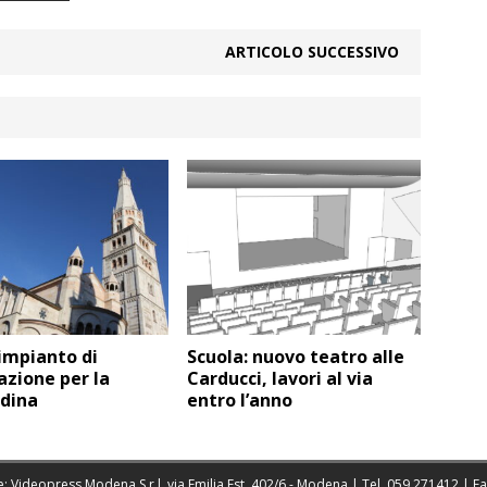
ARTICOLO SUCCESSIVO
impianto di
Scuola: nuovo teatro alle
azione per la
Carducci, lavori al via
ndina
entro l’anno
: Videopress Modena S.r.l. via Emilia Est, 402/6 - Modena | Tel.
059 271412
| F