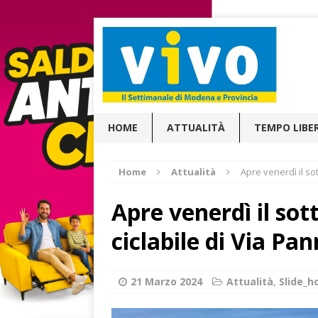
HOME
ATTUALITÀ
TEMPO LIBE
Home
Attualità
Apre venerdì il so
Apre venerdì il sot
ciclabile di Via Pan
21 Marzo 2024
Attualità
,
Slide_