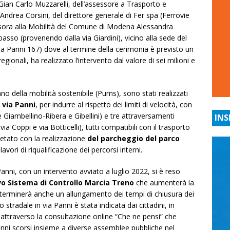
o Gian Carlo Muzzarelli, dell’assessore a Trasporto e
ndrea Corsini, del direttore generale di Fer spa (Ferrovie
sora alla Mobilità del Comune di Modena Alessandra
passo (provenendo dalla via Giardini), vicino alla sede del
ia Panni 167) dove al termine della cerimonia è previsto un
gionali, ha realizzato l’intervento dal valore di sei milioni e
bano della mobilità sostenibile (Pums), sono stati realizzati
 via Panni
, per indurre al rispetto dei limiti di velocità, con
vie Giambellino-Ribera e Gibellini) e tre attraversamenti
INS
 via Coppi e via Botticelli), tutti compatibili con il trasporto
letato con la realizzazione
del parcheggio del parco
vori di riqualificazione dei percorsi interni.
Panni, con un intervento avviato a luglio 2022, si è reso
vo Sistema di Controllo Marcia Treno
che aumenterà la
determinerà anche un allungamento dei tempi di chiusura dei
 stradale in via Panni è stata indicata dai cittadini, in
 attraverso la consultazione online “Che ne pensi” che
nni scorsi insieme a diverse assemblee pubbliche nel