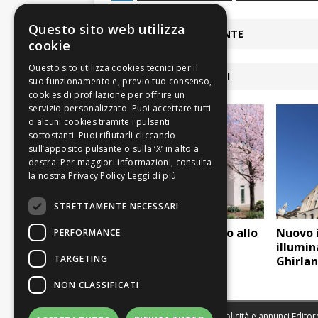
Questo sito web utilizza
ARTICOLO PRECEDENTE
cookie
ARTICOLI COLLEGATI
Leggi di più
STRETTAMENTE NECESSARI
Vignola: piove dentro allo
Nuovo 
PERFORMANCE
Spallanzani appena
illumin
TARGETING
inaugurato
Ghirla
NON CLASSIFICATI
Sede legale, Redazione, pubblicità e annunci Editore