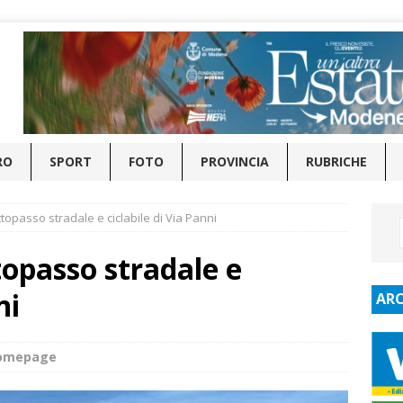
RO
SPORT
FOTO
PROVINCIA
RUBRICHE
ttopasso stradale e ciclabile di Via Panni
topasso stradale e
ni
ARC
homepage