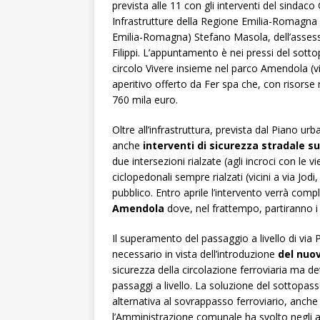
prevista alle 11 con gli interventi del sindac
Infrastrutture della Regione Emilia-Romagna A
Emilia-Romagna) Stefano Masola, dell’asses
Filippi. L’appuntamento è nei pressi del sotto
circolo Vivere insieme nel parco Amendola (v
aperitivo offerto da Fer spa che, con risorse re
760 mila euro.
Oltre all’infrastruttura, prevista dal Piano ur
anche
interventi di sicurezza stradale
su
due intersezioni rialzate (agli incroci con le 
ciclopedonali sempre rialzati (vicini a via Jodi,
pubblico. Entro aprile l’intervento verrà comp
Amendola
dove, nel frattempo, partiranno i la
Il superamento del passaggio a livello di via 
necessario in vista dell’introduzione
del nuo
sicurezza della circolazione ferroviaria ma 
passaggi a livello. La soluzione del sottopasso
alternativa al sovrappasso ferroviario, anche
l’Amministrazione comunale ha svolto negli a