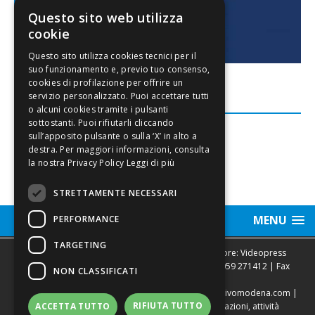
Questo sito web utilizza
cookie
FACEBOOK
Leggi di più
STRETTAMENTE NECESSARI
MENU
PERFORMANCE
TARGETING
Sede legale, Redazione, pubblicità e annunci Editore: Videopress
Modena S.r.l. via Emilia Est, 402/6 - Modena | Tel.
059 271412
| Fax
NON CLASSIFICATI
0593682441
Direttore Resp. Giovanni Botti | email:
redazione@vivomodena.com
|
RIFIUTA TUTTO
www.vivomodena.it
| Diffusione gratuita in abitazioni, attività
ACCETTA TUTTO