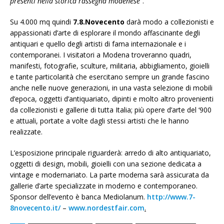
presenti nella storica rassegna modenese
”.
Su 4.000 mq quindi
7.8.Novecento
darà modo a collezionisti e
appassionati d’arte di esplorare il mondo affascinante degli
antiquari e quello degli artisti di fama internazionale e i
contemporanei. I visitatori a Modena troveranno quadri,
manifesti, fotografie, sculture, militaria, abbigliamento, gioielli
e tante particolarità che esercitano sempre un grande fascino
anche nelle nuove generazioni, in una vasta selezione di mobili
d’epoca, oggetti d’antiquariato, dipinti e molto altro provenienti
da collezionisti e gallerie di tutta Italia; più opere d’arte del ‘900
e attuali, portate a volte dagli stessi artisti che le hanno
realizzate.
L’esposizione principale riguarderà: arredo di alto antiquariato,
oggetti di design, mobili, gioielli con una sezione dedicata a
vintage e modernariato. La parte moderna sarà assicurata da
gallerie d’arte specializzate in moderno e contemporaneo.
Sponsor dell’evento è banca Mediolanum.
http://www.7-
8novecento.it/
–
www.nordestfair.com
.