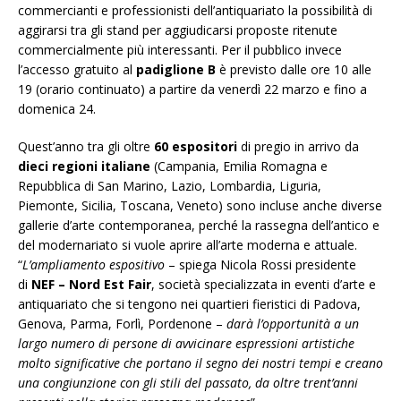
commercianti e professionisti dell’antiquariato la possibilità di
aggirarsi tra gli stand per aggiudicarsi proposte ritenute
commercialmente più interessanti. Per il pubblico invece
l’accesso gratuito al
padiglione B
è previsto dalle ore 10 alle
19 (orario continuato) a partire da venerdì 22 marzo e fino a
domenica 24.
Quest’anno tra gli oltre
60 espositori
di pregio in arrivo da
dieci regioni italiane
(Campania, Emilia Romagna e
Repubblica di San Marino, Lazio, Lombardia, Liguria,
Piemonte, Sicilia, Toscana, Veneto) sono incluse anche diverse
gallerie d’arte contemporanea, perché la rassegna dell’antico e
del modernariato si vuole aprire all’arte moderna e attuale.
“
L’ampliamento espositivo
– spiega Nicola Rossi presidente
di
NEF – Nord Est Fair
, società specializzata in eventi d’arte e
antiquariato che si tengono nei quartieri fieristici di Padova,
Genova, Parma, Forlì, Pordenone –
darà l’opportunità a un
largo numero di persone di avvicinare espressioni artistiche
molto significative che portano il segno dei nostri tempi e creano
una congiunzione con gli stili del passato, da oltre trent’anni