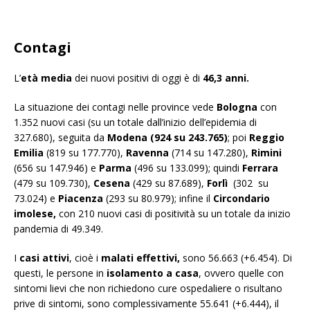
Contagi
L’
età media
dei nuovi positivi di oggi è di
46,3 anni.
La situazione dei contagi nelle province vede
Bologna
con
1.352 nuovi casi (su un totale dall’inizio dell’epidemia di
327.680), seguita da
Modena
(924 su 243.765)
; poi
Reggio
Emilia
(819 su 177.770),
Ravenna
(714 su 147.280),
Rimini
(656 su 147.946) e
Parma
(496 su 133.099); quindi
Ferrara
(479 su 109.730),
Cesena
(429 su 87.689),
Forlì
(302 su
73.024) e
Piacenza
(293 su 80.979); infine il
Circondario
imolese,
con 210 nuovi casi di positività su un totale da inizio
pandemia di 49.349.
I
casi attivi
, cioè i
malati effettivi,
sono 56.663 (+6.454). Di
questi, le persone in
isolamento a casa
, ovvero quelle con
sintomi lievi che non richiedono cure ospedaliere o risultano
prive di sintomi, sono complessivamente 55.641 (+6.444), il