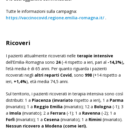
Tutte le informazioni sulla campagna:
https://vaccinocovid.regione.emilia-romagna.it/
.
Ricoveri
I pazienti attualmente ricoverati nelle
terapie intensive
dell’Emilia-Romagna sono
24
(-4 rispetto a ieri, pari al
-14,3%
)
,
l’età media è di 65 anni. Per quanto riguarda i pazienti
ricoverati negli
altri reparti Covid
, sono
998
(+14 rispetto a
ieri,
+1,4%
), età media 74,5 anni.
Sul territorio, i pazienti ricoverati in terapia intensiva sono così
distribuiti: 1 a
Piacenza (invariato
rispetto a ieri), 1 a
Parma
(invariato); 1 a
Reggio Emilia
(invariato); 12 a
Bologna
(-1); 3
a
Imola
(invariato); 2 a
Ferrara
(-1); 1 a
Ravenna
(-2); 1 a
Forlì
(invariato); 1 a
Cesena
(invariato); 1 a
Rimini
(invariato).
Nessun ricovero a Modena (come ieri).