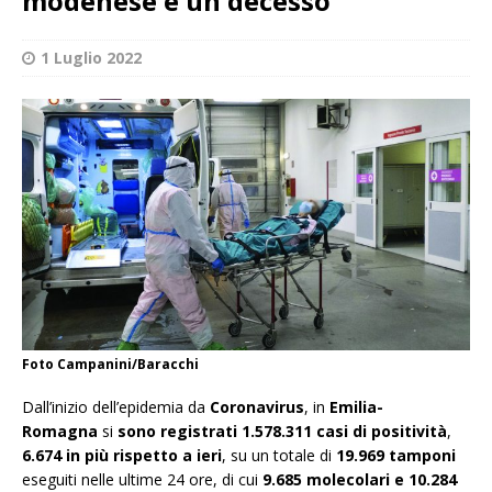
modenese e un decesso
1 Luglio 2022
Foto Campanini/Baracchi
Dall’inizio dell’epidemia da
Coronavirus
, in
Emilia-
Romagna
si
sono registrati
1.578.311
casi
di positività
,
6.674
in più rispetto a ieri
, su un totale di
19.969 tamponi
eseguiti nelle ultime 24 ore, di cui
9.685
molecolari e 10.284