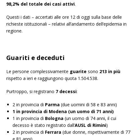
98,2% del totale dei casi attivi
.
Questi i dati – accertati alle ore 12 di oggi sulla base delle
richieste istituzionali – relativi all’andamento dell’epidemia in
regione.
Guariti e deceduti
Le persone complessivamente
guarite
sono
213 in più
rispetto a ieri e raggiungono quota 1.504.538.
Purtroppo, si registrano
7
decessi
:
2 in provincia di
Parma
(due uomini di 58 e 83 anni)
1 in provincia di Modena (un uomo di 71 anni)
1 in provincia di
Bologna
(un uomo di 74 anni, il cui
decesso è stato registrato dall’
AUSL di Rimini
)
2 in provincia di
Ferrara
(due donne, rispettivamente di 77
e 81 anni)