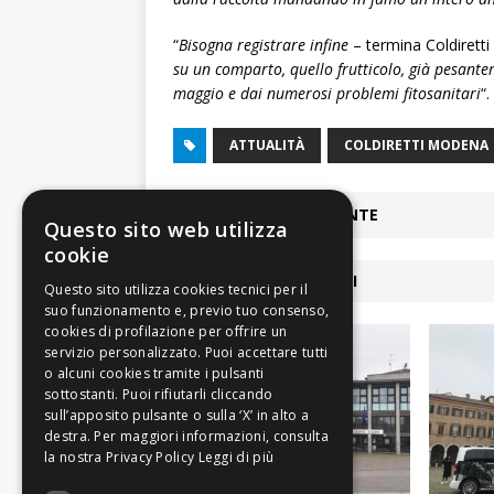
“
Bisogna registrare infine
– termina Coldiret
su un comparto, quello frutticolo, già pesantem
maggio e dai numerosi problemi fitosanitari
“.
ATTUALITÀ
COLDIRETTI MODENA
ARTICOLO PRECEDENTE
Questo sito web utilizza
cookie
ARTICOLI COLLEGATI
Leggi di più