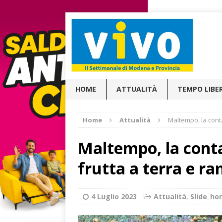
HOME
ATTUALITÀ
TEMPO LIBE
Home
Attualità
Maltempo, la conta
Maltempo, la cont
frutta a terra e ra
4 Luglio 2023
Attualità
,
Slide_h