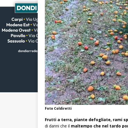
Foto Coldiretti
Frutti a terra, piante defogliate, rami s
di danni che il
maltempo che nel tardo pome