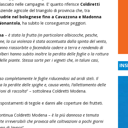
 lasciato nelle campagne. E’ quanto riferisce
Coldiretti
iende agricole del triangolo di provincia che, tra
Budrie nel bolognese fino a Cavazzona e Madonna
 Nonantola
, ha subito le conseguenze peggiori.
na
–
è stata la frutta (in particolare albicocche, pesche,
ne, la cui violenza è stata accentuata dalla spinta del vento,
nno riassorbite o facendola cadere a terra e rendendo di
lberi hanno subito inoltre la perdita delle foglie o la rottura
le piante. Stessa sorte per i vigneti che, in taluni casi,
INS
 completamente le foglie riducendosi ad aridi steli. Il
tra la perdite delle spighe e, causa vento, l’allettamento delle
oni di raccolta
” – sottolinea Coldiretti Modena.
 spostamenti di tegole e danni alle coperture dei frutteti.
ontinua Coldiretti Modena –
è la più dannosa e temuta
te irreversibili che provoca alle coltivazioni a pochi giorni
no di lavoro
“.