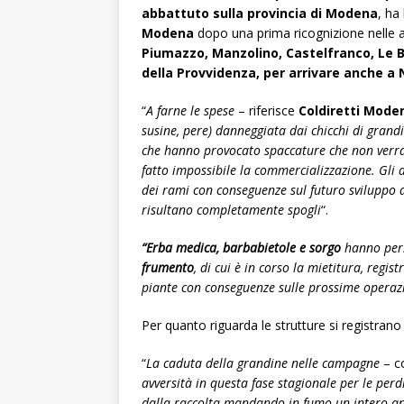
abbattuto sulla provincia di Modena
, ha
Modena
dopo una prima ricognizione nelle az
Piumazzo, Manzolino, Castelfranco, Le 
della Provvidenza, per arrivare anche a
“
A farne le spese
– riferisce
Coldiretti Mode
susine, pere) danneggiata dai chicchi di grandi
che hanno provocato spaccature che non verra
fatto impossibile la commercializzazione. Gli a
dei rami con conseguenze sul futuro sviluppo del
risultano completamente spogli
“.
“Erba medica, barbabietole e sorgo
hanno perso
frumento
, di cui è in corso la mietitura, regis
piante con conseguenze sulle prossime operazi
Per quanto riguarda le strutture si registrano
“
La caduta della grandine nelle campagne
– c
avversità in questa fase stagionale per le perdi
dalla raccolta mandando in fumo un intero an