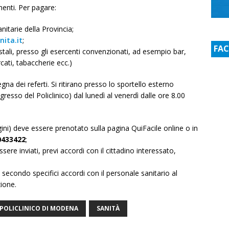
menti. Per pagare:
nitarie della Provincia;
ita.it
;
FA
stali, presso gli esercenti convenzionati, ad esempio bar,
cati, tabaccherie ecc.)
a dei referti. Si ritirano presso lo sportello esterno
gresso del Policlinico) dal lunedì al venerdì dalle ore 8.00
magini) deve essere prenotato sulla pagina QuiFacile online o in
0433422
;
sere inviati, previ accordi con il cittadino interessato,
 secondo specifici accordi con il personale sanitario al
ione.
POLICLINICO DI MODENA
SANITÀ