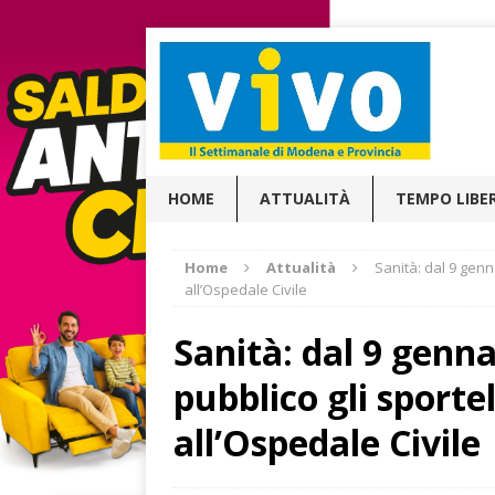
HOME
ATTUALITÀ
TEMPO LIBE
Home
Attualità
Sanità: dal 9 genna
all’Ospedale Civile
Sanità: dal 9 genna
pubblico gli sportell
all’Ospedale Civile