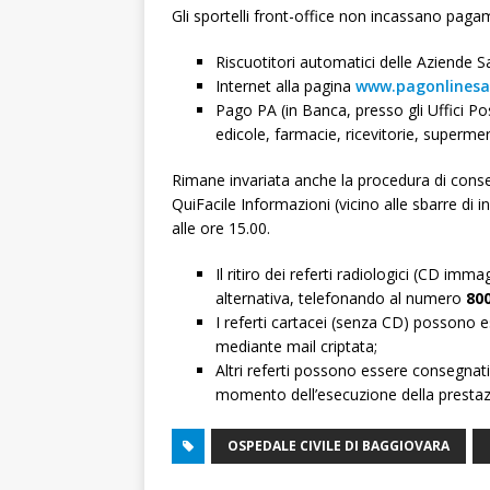
Gli sportelli front-office non incassano paga
Riscuotitori automatici delle Aziende Sa
Internet alla pagina
www.pagonlinesan
Pago PA (in Banca, presso gli Uffici Po
edicole, farmacie, ricevitorie, supermer
Rimane invariata anche la procedura di consegn
QuiFacile Informazioni (vicino alle sbarre di in
alle ore 15.00.
Il ritiro dei referti radiologici (CD im
alternativa, telefonando al numero
80
I referti cartacei (senza CD) possono es
mediante mail criptata;
Altri referti possono essere consegnati
momento dell’esecuzione della prestaz
OSPEDALE CIVILE DI BAGGIOVARA