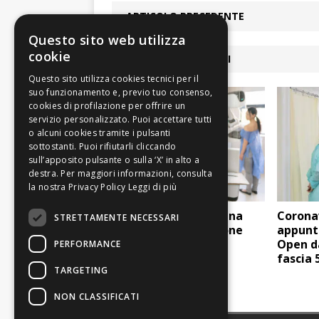
ARTICOLO PRECEDENTE
Questo sito web utilizza
cookie
ARTICOLI COLLEGATI
Leggi di più
Liste d’attesa: Modena
Coronav
STRETTAMENTE NECESSARI
maglia nera in regione
appunt
Open da
PERFORMANCE
fascia 
TARGETING
NON CLASSIFICATI