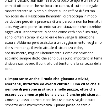
pizzeria Vesuvio altri due nell’arco di poco tempo e un altro ai
primi di ottobre anche nel locale in centro, di cui sono legale
rappresentante io. Siamo di fronte a una raffica di furti ma
l’episodio della Pasticceria Remondini ci preoccupa in modo
particolare perché la presenza di una persona non ha fermato i
ladri. Vogliamo porre l’accento su una situazione che potrebbe
aggravarsi ulteriormente. Modena come città non è insicura,
sono lontani i tempi in cui lo era e ben venga la situazione
attuale. Abbiamo però assistito a un peggioramento, vogliamo
che si mantenga il livello attuale di sicurezza e che,
possibilmente, migliori ulteriormente. Come associazione
abbiamo sempre detto che sono due i punti importanti in tema
di sicurezza, ovvero il controllo del territorio e la certezza della
pena.
E’ importante anche il ruolo che giocano attività,
esercenti, iniziative ed eventi culturali. Una città che si
riempie di persone in strada e nelle piazze, oltre che
essere ovviamente più bella e viva, è anche più sicura…
Convengo assolutamente con lei. Ovunque si voglia ridurre
l’impatto della microcriminalità, il primo passo da fare è