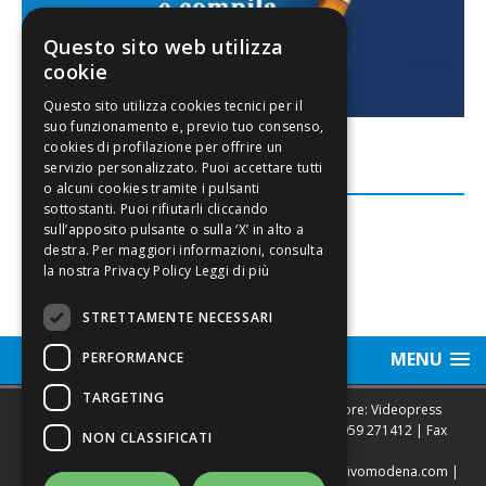
Questo sito web utilizza
cookie
FACEBOOK
Leggi di più
STRETTAMENTE NECESSARI
MENU
PERFORMANCE
TARGETING
Sede legale, Redazione, pubblicità e annunci Editore: Videopress
Modena S.r.l. via Emilia Est, 402/6 - Modena | Tel.
059 271412
| Fax
NON CLASSIFICATI
0593682441
Direttore Resp. Giovanni Botti | email:
redazione@vivomodena.com
|