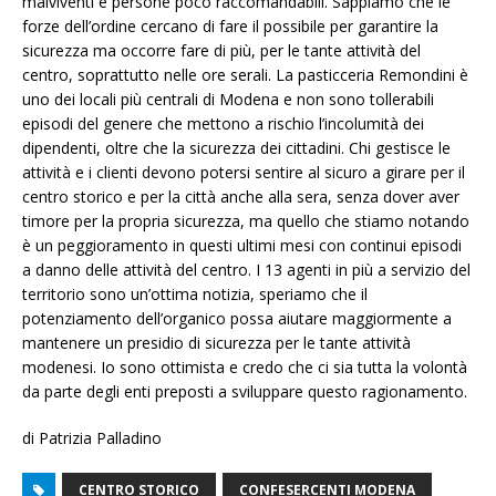
malviventi e persone poco raccomandabili. Sappiamo che le
forze dell’ordine cercano di fare il possibile per garantire la
sicurezza ma occorre fare di più, per le tante attività del
centro, soprattutto nelle ore serali. La pasticceria Remondini è
uno dei locali più centrali di Modena e non sono tollerabili
episodi del genere che mettono a rischio l’incolumità dei
dipendenti, oltre che la sicurezza dei cittadini. Chi gestisce le
attività e i clienti devono potersi sentire al sicuro a girare per il
centro storico e per la città anche alla sera, senza dover aver
timore per la propria sicurezza, ma quello che stiamo notando
è un peggioramento in questi ultimi mesi con continui episodi
a danno delle attività del centro. I 13 agenti in più a servizio del
territorio sono un’ottima notizia, speriamo che il
potenziamento dell’organico possa aiutare maggiormente a
mantenere un presidio di sicurezza per le tante attività
modenesi. Io sono ottimista e credo che ci sia tutta la volontà
da parte degli enti preposti a sviluppare questo ragionamento.
di Patrizia Palladino
CENTRO STORICO
CONFESERCENTI MODENA