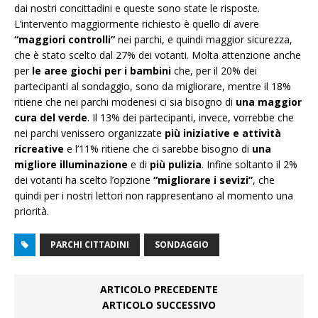
dai nostri concittadini e queste sono state le risposte.
L’intervento maggiormente richiesto è quello di avere
“maggiori controlli”
nei parchi, e quindi maggior sicurezza,
che è stato scelto dal 27% dei votanti. Molta attenzione anche
per
le aree giochi per i bambini
che, per il 20% dei
partecipanti al sondaggio, sono da migliorare, mentre il 18%
ritiene che nei parchi modenesi ci sia bisogno di
una maggior
cura del verde
. Il 13% dei partecipanti, invece, vorrebbe che
nei parchi venissero organizzate
più iniziative e attività
ricreative
e l’11% ritiene che ci sarebbe bisogno di
una
migliore illuminazione
e di
più pulizia
. Infine soltanto il 2%
dei votanti ha scelto l’opzione
“migliorare i sevizi”
, che
quindi per i nostri lettori non rappresentano al momento una
priorità.
PARCHI CITTADINI
SONDAGGIO
ARTICOLO PRECEDENTE
ARTICOLO SUCCESSIVO