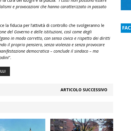
la cura dei luoghi e la pulizia: “
I costi non possono essere
ndalismi e provocazioni che hanno caratterizzato in passato
 la fiducia per l’attività di controllo che svolgeranno le
FA
ne del Governo e delle istituzioni, così come degli
lgano in modo corretto, con senso civico e rispetto dei diritti
mendo il proprio pensiero, senza violenza e senza provocare
nifestazione democratica – conclude il sindaco – ma
adini
”.
LLI
ARTICOLO SUCCESSIVO