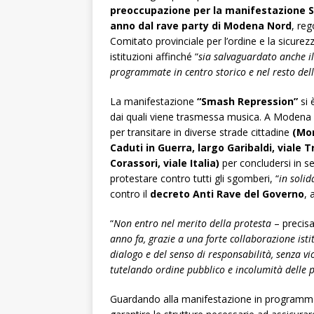
preoccupazione per la manifestazione S
anno dal rave party di Modena Nord
, re
Comitato provinciale per l’ordine e la sicurezz
istituzioni affinché “
sia salvaguardato anche il 
programmate in centro storico e nel resto dell
La manifestazione
“Smash Repression”
si 
dai quali viene trasmessa musica. A Modena 
per transitare in diverse strade cittadine
(Mon
Caduti in Guerra, largo Garibaldi, viale T
Corassori, viale Italia)
per concludersi in s
protestare contro tutti gli sgomberi, “
in soli
contro il
decreto Anti Rave del Governo
, 
“
Non entro nel merito della protesta
– precisa
anno fa, grazie a una forte collaborazione isti
dialogo e del senso di responsabilità, senza v
tutelando ordine pubblico e incolumità delle 
Guardando alla manifestazione in programma, 