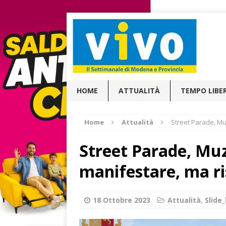
HOME
ATTUALITÀ
TEMPO LIBE
Home
Attualità
Street Parade, Muzz
Street Parade, Muzz
manifestare, ma ris
18 Ottobre 2023
Attualità
,
Slid