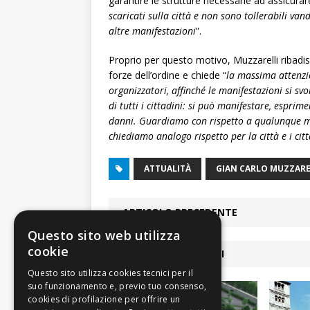
garantire le strutture necessarie ad assicurare 
scaricati sulla città e non sono tollerabili va
altre manifestazioni
”.
Proprio per questo motivo, Muzzarelli ribadisce
forze dell’ordine e chiede “
la massima attenzio
organizzatori, affinché le manifestazioni si svo
di tutti i cittadini: si può manifestare, espri
danni. Guardiamo con rispetto a qualunque ma
chiediamo analogo rispetto per la città e i citt
ATTUALITÀ
GIAN CARLO MUZZARE
ARTICOLO PRECEDENTE
Questo sito web utilizza
cookie
ARTICOLI COLLEGATI