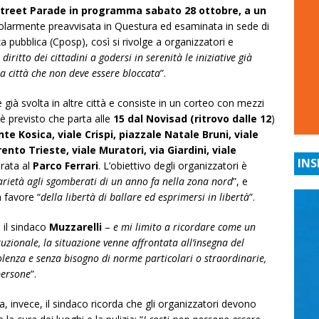
treet Parade in programma sabato 28 ottobre, a un
golarmente preavvisata in Questura ed esaminata in sede di
a pubblica (Cposp), così si rivolge a organizzatori e
diritto dei cittadini a godersi in serenità le iniziative già
a città che non deve essere bloccata
”.
è già svolta in altre città e consiste in un corteo con mezzi
è previsto che parta alle
15 dal Novisad (ritrovo dalle 12
)
te Kosica, viale Crispi, piazzale Natale Bruni, viale
rento Trieste, viale Muratori, via Giardini, viale
INS
erata al
Parco Ferrari
. L’obiettivo degli organizzatori è
darietà agli sgomberati di un anno fa nella zona nord
”, e
a favore “
della libertà di ballare ed esprimersi in libertà
”.
 il sindaco
Muzzarelli
–
e mi limito a ricordare come un
tuzionale, la situazione venne affrontata all’insegna del
iolenza e senza bisogno di norme particolari o straordinarie,
persone
”.
invece, il sindaco ricorda che gli organizzatori devono