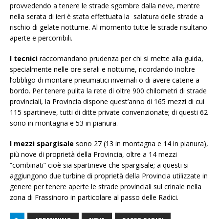
provvedendo a tenere le strade sgombre dalla neve, mentre
nella serata di ieri è stata effettuata la salatura delle strade a
rischio di gelate notturne. Al momento tutte le strade risultano
aperte e percorribili.
I tecnici
raccomandano prudenza per chi si mette alla guida,
specialmente nelle ore serali e notturne, ricordando inoltre
l’obbligo di montare pneumatici invernali o di avere catene a
bordo. Per tenere pulita la rete di oltre 900 chilometri di strade
provinciali, la Provincia dispone quest’anno di 165 mezzi di cui
115 spartineve, tutti di ditte private convenzionate; di questi 62
sono in montagna e 53 in pianura.
I mezzi spargisale
sono 27 (13 in montagna e 14 in pianura),
più nove di proprietà della Provincia, oltre a 14 mezzi
“combinati” cioè sia spartineve che spargisale; a questi si
aggiungono due turbine di proprietà della Provincia utilizzate in
genere per tenere aperte le strade provinciali sul crinale nella
zona di Frassinoro in particolare al passo delle Radici.