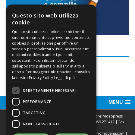
Questo sito web utilizza
cookie
FACEBOOK
Leggi di più
STRETTAMENTE NECESSARI
MENU
PERFORMANCE
TARGETING
Sede legale, Redazione, pubblicità e annunci Editore: Videopress
Modena S.r.l. via Emilia Est, 402/6 - Modena | Tel.
059 271412
| Fax
NON CLASSIFICATI
0593682441
Direttore Resp. Giovanni Botti | email:
redazione@vivomodena.com
|