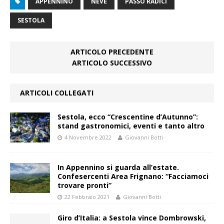
APPENNINO
NEVE
PASSO RADICI
SESTOLA
ARTICOLO PRECEDENTE
ARTICOLO SUCCESSIVO
ARTICOLI COLLEGATI
Sestola, ecco “Crescentine d’Autunno”:
stand gastronomici, eventi e tanto altro
4 Novembre 2022
Giovanni Botti
In Appennino si guarda all’estate.
Confesercenti Area Frignano: “Facciamoci
trovare pronti”
22 Febbraio 2021
Giovanni Botti
Giro d’Italia: a Sestola vince Dombrowski,