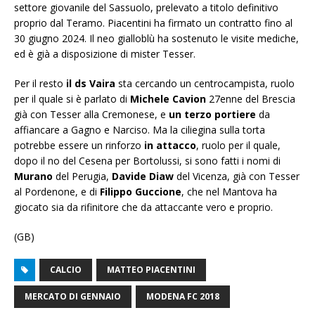
settore giovanile del Sassuolo, prelevato a titolo definitivo
proprio dal Teramo. Piacentini ha firmato un contratto fino al
30 giugno 2024. Il neo gialloblù ha sostenuto le visite mediche,
ed è già a disposizione di mister Tesser.
Per il resto
il ds Vaira
sta cercando un centrocampista, ruolo
per il quale si è parlato di
Michele Cavion
27enne del Brescia
già con Tesser alla Cremonese, e
un terzo portiere
da
affiancare a Gagno e Narciso. Ma la ciliegina sulla torta
potrebbe essere un rinforzo
in attacco
, ruolo per il quale,
dopo il no del Cesena per Bortolussi, si sono fatti i nomi di
Murano
del Perugia,
Davide Diaw
del Vicenza, già con Tesser
al Pordenone, e di
Filippo Guccione
, che nel Mantova ha
giocato sia da rifinitore che da attaccante vero e proprio.
(GB)
CALCIO
MATTEO PIACENTINI
MERCATO DI GENNAIO
MODENA FC 2018