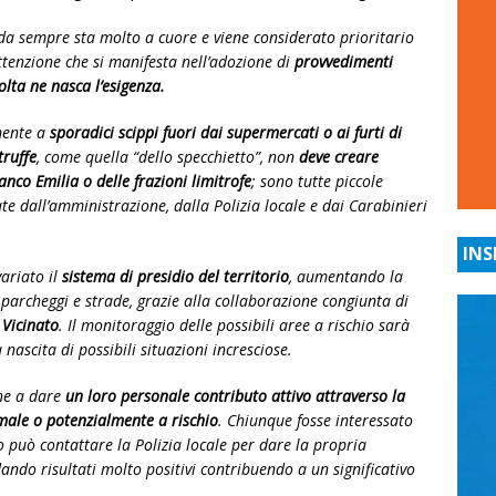
a sempre sta molto a cuore e viene considerato prioritario
tenzione che si manifesta nell’adozione di
provvedimenti
volta ne nasca l’esigenza.
mente a
sporadici scippi fuori dai supermercati o ai furti di
truffe
, come quella “dello specchietto”, non
deve creare
ranco Emilia o delle frazioni limitrofe
; sono tutte piccole
nate dall’amministrazione, dalla Polizia locale e dai Carabinieri
INS
riato il
sistema di presidio del territorio
, aumentando la
i parcheggi e strade, grazie alla collaborazione congiunta di
 Vicinato
. Il monitoraggio delle possibili aree a rischio sarà
 nascita di possibili situazioni incresciose.
dine a dare
un loro personale contributo attivo attraverso la
omale o potenzialmente a rischio
. Chiunque fosse interessato
o può contattare la Polizia locale per dare la propria
dando risultati molto positivi contribuendo a un significativo