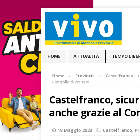
HOME
ATTUALITÀ
TEMPO LIBE
Home
Provincia
Castelfranco
Controllo di vicinato
Castelfranco, sicur
anche grazie al Con
18 Maggio 2023
Castelfranco
,
Pr