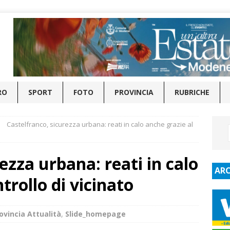
RO
SPORT
FOTO
PROVINCIA
RUBRICHE
Castelfranco, sicurezza urbana: reati in calo anche grazie al
ezza urbana: reati in calo
ARC
trollo di vicinato
ovincia Attualità
,
Slide_homepage