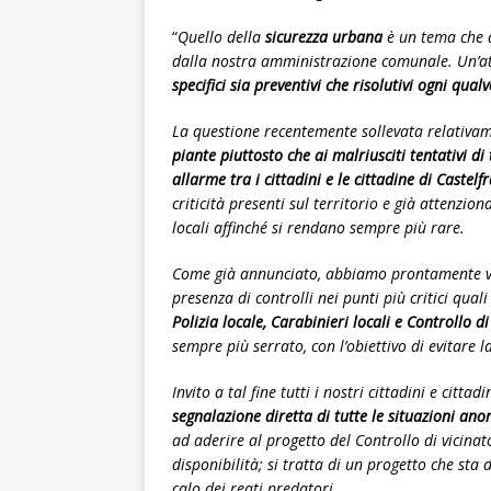
“
Quello della
sicurezza urbana
è un tema che d
dalla nostra amministrazione comunale. Un’at
specifici sia preventivi che risolutivi ogni qual
La questione recentemente sollevata relativa
piante piuttosto che ai malriusciti tentativi di 
allarme tra i cittadini e le cittadine di Castelf
criticità presenti sul territorio e già attenzio
locali affinché si rendano sempre più rare.
Come già annunciato, abbiamo prontamente va
presenza di controlli nei punti più critici qual
Polizia locale, Carabinieri locali e Controllo di
sempre più serrato, con l’obiettivo di evitare la
Invito a tal fine tutti i nostri cittadini e citta
segnalazione diretta di tutte le situazioni an
ad aderire al progetto del Controllo di vicinat
disponibilità; si tratta di un progetto che sta 
calo dei reati predatori.