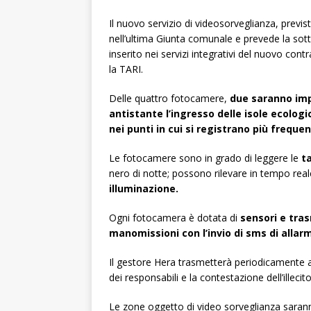
Il nuovo servizio di videosorveglianza, prev
nell’ultima Giunta comunale e prevede la sott
inserito nei servizi integrativi del nuovo contr
la TARI.
Delle quattro fotocamere,
due saranno im
antistante l’ingresso delle isole ecologi
nei punti in cui si registrano più frequ
Le fotocamere sono in grado di leggere le
t
nero di notte; possono rilevare in tempo real
illuminazione.
Ogni fotocamera è dotata di
sensori e tras
manomissioni con l’invio di sms di alla
Il gestore Hera trasmetterà periodicamente all
dei responsabili e la contestazione dell’illecit
Le zone oggetto di video sorveglianza saran