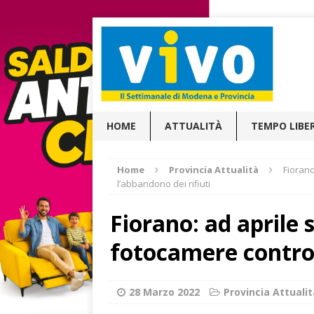
HOME
ATTUALITÀ
TEMPO LIBE
Home
Provincia Attualità
Fiorano
l’abbandono dei rifiuti
Fiorano: ad aprile
fotocamere contro 
28 Marzo 2022
Provincia Attualit