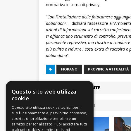
normativa in tema di privacy.
“
Con l’installazione delle fotocamere aggiung
abbandoni.
– dichiara l’assessore all’Ambient
azioni di informazioni sul corretto conferimento 
si affianca uno strumento di controllo, preve
puramente repressivo, ma riuscire a condurre
più pulita e ridurre i costi extra di raccolta e
abbandono
”.
FIORANO
PROVINCIA ATTUALITÀ
ARTICOLO PRECEDENTE
Questo sito web utilizza
cookie
ARTICOLI COLLEGATI