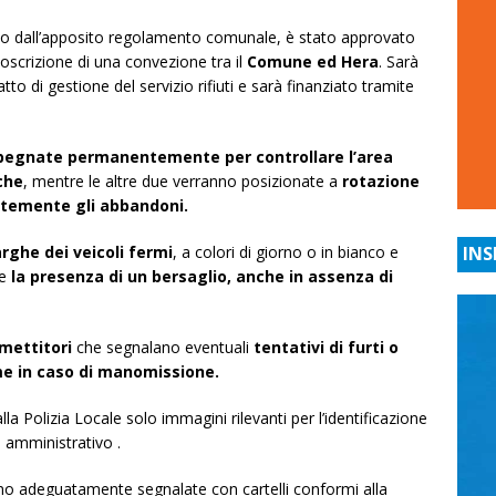
isto dall’apposito regolamento comunale, è stato approvato
oscrizione di una convezione tra il
Comune ed Hera
. Sarà
atto di gestione del servizio rifiuti e sarà finanziato tramite
pegnate permanentemente per controllare l’area
che
, mentre le altre due verranno posizionate a
rotazione
entemente gli abbandoni.
arghe dei veicoli fermi
, a colori di giorno o in bianco e
INS
e
la presenza di un bersaglio, anche in assenza di
mettitori
che segnalano eventuali
tentativi di furti o
rme in caso di manomissione.
a Polizia Locale solo immagini rilevanti per l’identificazione
o amministrativo .
no adeguatamente segnalate con cartelli conformi alla