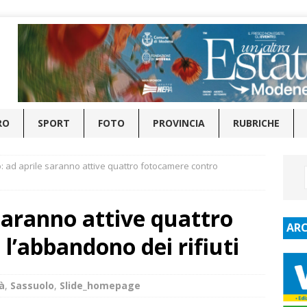
RO
SPORT
FOTO
PROVINCIA
RUBRICHE
: ad aprile saranno attive quattro fotocamere contro
 saranno attive quattro
ARC
l’abbandono dei rifiuti
à
,
Sassuolo
,
Slide_homepage