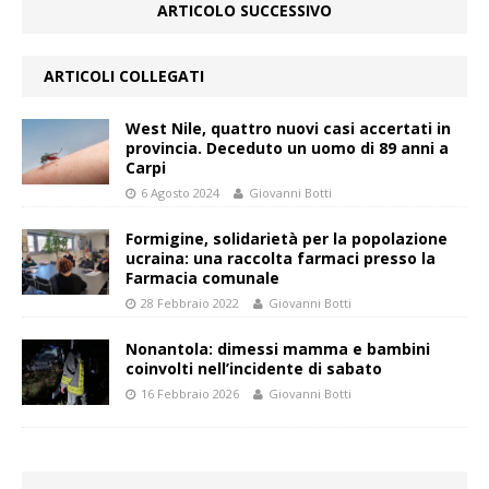
ARTICOLO SUCCESSIVO
ARTICOLI COLLEGATI
West Nile, quattro nuovi casi accertati in
provincia. Deceduto un uomo di 89 anni a
Carpi
6 Agosto 2024
Giovanni Botti
Formigine, solidarietà per la popolazione
ucraina: una raccolta farmaci presso la
Farmacia comunale
28 Febbraio 2022
Giovanni Botti
Nonantola: dimessi mamma e bambini
coinvolti nell’incidente di sabato
16 Febbraio 2026
Giovanni Botti