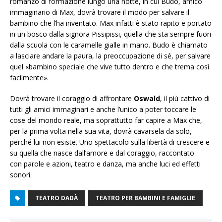
romanzo di formazione lungo una notte, in cui Budo, amico
immaginario di Max, dovrà trovare il modo per salvare il
bambino che l’ha inventato. Max infatti è stato rapito e portato
in un bosco dalla signora Pissipissi, quella che sta sempre fuori
dalla scuola con le caramelle gialle in mano. Budo è chiamato
a lasciare andare la paura, la preoccupazione di sé, per salvare
quel «bambino speciale che vive tutto dentro e che trema così
facilmente».
Dovrà trovare il coraggio di affrontare
Oswald
, il più cattivo di
tutti gli amici immaginari e anche l’unico a poter toccare le
cose del mondo reale, ma soprattutto far capire a Max che,
per la prima volta nella sua vita, dovrà cavarsela da solo,
perché lui non esiste. Uno spettacolo sulla libertà di crescere e
su quella che nasce dall’amore e dal coraggio, raccontato
con parole e azioni, teatro e danza, ma anche luci ed effetti
sonori.
TEATRO DADÀ
TEATRO PER BAMBINI E FAMIGLIE