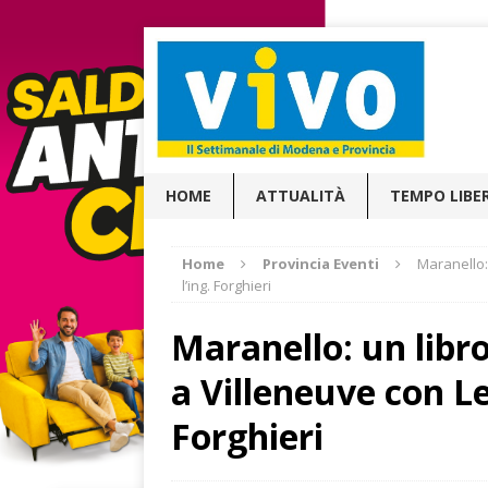
HOME
ATTUALITÀ
TEMPO LIBE
Home
Provincia Eventi
Maranello: 
l’ing. Forghieri
Maranello: un libro
a Villeneuve con Leo
Forghieri