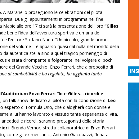
e
. A Maranello proseguono le celebrazioni del pilota
mparsa. Due gli appuntamenti in programma nel fine
a Mabic alle ore 17 ci sarà la presentazione del libro
“Gilles
ende bene l’idea dell’avventura sportiva e umana de
verà e l’editore Stefano Nada. “Un piccolo, grande uomo,
ione del volume – è apparso quasi dal nulla nel mondo della
o da autentica stella sino a quel tragico pomeriggio di
ircus è stata dirompente e folgorante: nel volgere di pochi
uore del Grande Vecchio, Enzo Ferrari, che a proposito di
INS
one di combattività e ha regalato, ha aggiunto tanta
ll’Auditorium Enzo Ferrari
“Io e Gilles… ricordi e
”
, un talk show dedicato al pilota con la conduzione di
Leo
ivo esperto di Formula Uno, che dialogherà con donne e
me a lui hanno lavorato e vissuto tante esperienze di vita,
 aneddoti e ricordi, saranno protagonisti della storia
hieri
, Brenda Vernor, stretta collaboratrice di Enzo Ferrari
iodo, come gli ex meccanici, Antonio Giacobazzi, Renata