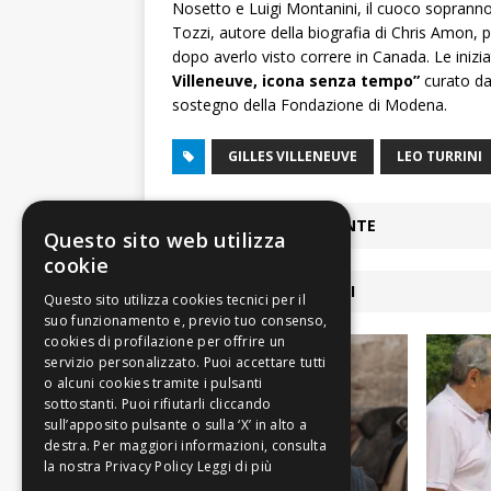
Nosetto e Luigi Montanini, il cuoco sopranno
Tozzi, autore della biografia di Chris Amon, 
dopo averlo visto correre in Canada. Le iniziat
Villeneuve, icona senza tempo”
curato da
sostegno della Fondazione di Modena.
GILLES VILLENEUVE
LEO TURRINI
ARTICOLO PRECEDENTE
Questo sito web utilizza
cookie
ARTICOLI COLLEGATI
Leggi di più