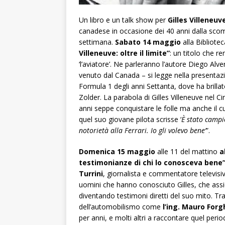
Un libro e un talk show per
Gilles Villeneuv
canadese in occasione dei 40 anni dalla sco
settimana.
Sabato 14 maggio
alla Bibliotec
Villeneuve: oltre il limite”
: un titolo che r
‘l’aviatore’. Ne parleranno l’autore Diego Al
venuto dal Canada – si legge nella presentaz
Formula 1 degli anni Settanta, dove ha brillat
Zolder. La parabola di Gilles Villeneuve nel C
anni seppe conquistare le folle ma anche il c
quel suo giovane pilota scrisse ‘
È stato campi
notorietà alla Ferrari. Io gli volevo bene’
”.
Domenica 15 maggio
alle 11 del mattino
a
testimonianze di chi lo conosceva bene
Turrini
, giornalista e commentatore televis
uomini che hanno conosciuto Gilles, che assie
diventando testimoni diretti del suo mito. Tra
dell’automobilismo come
l’ing. Mauro Forg
per anni, e molti altri a raccontare quel per