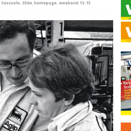
,
Sassuolo
,
Slide_homepage
,
weekend 13-15