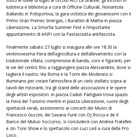
sotto le stelle di luglio al circolo Arci La Grande, gli incontri in
ludoteca e biblioteca
a cura di Officine Culturali, Nonantola
Ballando in Polisportiva, la gara ciclistica dei giovanissimi con il
Primo Gran Premio Sinergas, i Burattini di Mattia in piazza
Liberazione, La Smorfia Summer Fest e l’importante
appuntamento di ANPI con la Pastasciutta antifascista.
Finalmente sabato 27 luglio si inaugura alle ore 18.30 la
ventinovesima Fiera dell’agricoltura e dell’allevamento con la
tradizionale sfilata, comprensiva di banda, coro e figuranti, per
le vie del centro fino a raggiungere piazza Alessandrini, dove si
taglierà il nastro. Via Roma e la Torre dei Modenesi si
illuminano per creare l’atmosfera di un cielo stellato sopra ai
tavoli dei ristoranti, tra gli stand delle associazioni e le opere
degli artisti espositori. In piazza Caduti Partigiani trova spazio
la Fiera del Turismo mentre in piazza Liberazione, cuore degli
spettacoli serali, assisteremo ai concerti dei Musici di
Francesco Guccini, dei Savana Funk con Dj Rocca e de Il
Banco del Mutuo Soccorso, si concluderà con Andrea Fratellini
e zio Tore Show e lo spettacolo con Luci Led a cura della Pro
Loco.