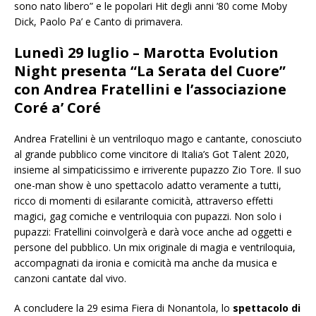
sono nato libero” e le popolari Hit degli anni ’80 come Moby
Dick, Paolo Pa’ e Canto di primavera.
Lunedì 29 luglio – Marotta Evolution
Night presenta “La Serata del Cuore”
con Andrea Fratellini e l’associazione
Coré a’ Coré
Andrea Fratellini è un ventriloquo mago e cantante, conosciuto
al grande pubblico come vincitore di Italia’s Got Talent 2020,
insieme al simpaticissimo e irriverente pupazzo Zio Tore. Il suo
one-man show è uno spettacolo adatto veramente a tutti,
ricco di momenti di esilarante comicità, attraverso effetti
magici, gag comiche e ventriloquia con pupazzi. Non solo i
pupazzi: Fratellini coinvolgerà e darà voce anche ad oggetti e
persone del pubblico. Un mix originale di magia e ventriloquia,
accompagnati da ironia e comicità ma anche da musica e
canzoni cantate dal vivo.
A concludere la 29 esima Fiera di Nonantola, lo
spettacolo di