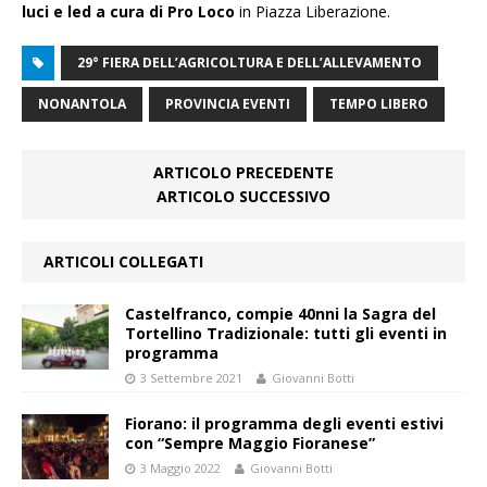
luci e led a cura di Pro Loco
in Piazza Liberazione.
29° FIERA DELL’AGRICOLTURA E DELL’ALLEVAMENTO
NONANTOLA
PROVINCIA EVENTI
TEMPO LIBERO
ARTICOLO PRECEDENTE
ARTICOLO SUCCESSIVO
ARTICOLI COLLEGATI
Castelfranco, compie 40nni la Sagra del
Tortellino Tradizionale: tutti gli eventi in
programma
3 Settembre 2021
Giovanni Botti
Fiorano: il programma degli eventi estivi
con “Sempre Maggio Fioranese”
3 Maggio 2022
Giovanni Botti