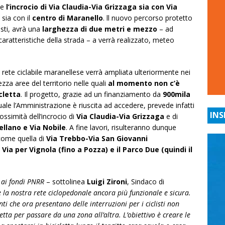
te
l’incrocio di Via Claudia-Via Grizzaga sia con Via
 sia con il
centro di Maranello
. ll nuovo percorso protetto
isti, avrà una
larghezza di due metri e mezzo
– ad
 caratteristiche della strada – a verrà realizzato, meteo
a rete ciclabile maranellese verrà ampliata ulteriormente nei
ezza aree del territorio nelle quali
al momento non c’è
cletta
. Il progetto, grazie ad un finanziamento da
900mila
uale l’Amministrazione è riuscita ad accedere, prevede infatti
INS
rossimità dell’incrocio di
Via Claudia-Via Grizzaga
e di
llano e Via Nobile
. A fine lavori, risulteranno dunque
e come quella di
Via Trebbo-Via San Giovanni
 Via per Vignola (fino a Pozza) e il Parco Due (quindi il
 ai fondi PNRR
– sottolinea
Luigi Zironi
, Sindaco di
e la nostra rete ciclopedonale ancora più funzionale e sicura.
unti che ora presentano delle interruzioni per i ciclisti non
ta per passare da una zona all’altra. L’obiettivo è creare le