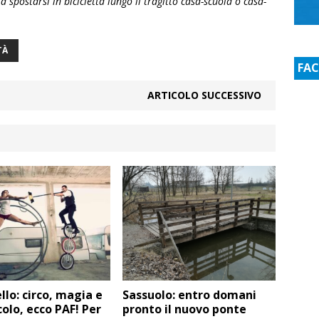
a spostarsi in bicicletta lungo il tragitto casa-scuola o casa-
TÀ
FA
ARTICOLO SUCCESSIVO
lo: circo, magia e
Sassuolo: entro domani
olo, ecco PAF! Per
pronto il nuovo ponte