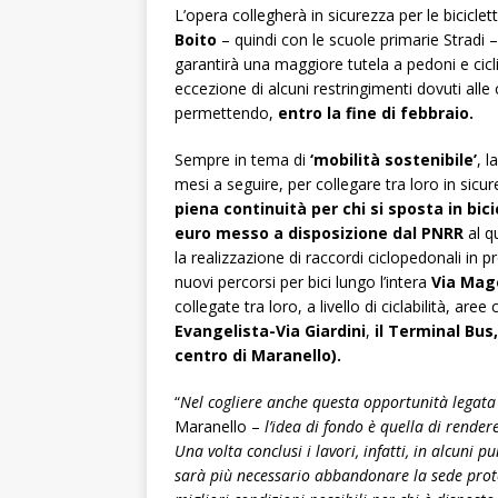
L’opera collegherà in sicurezza per le biciclet
Boito
– quindi con le scuole primarie Stradi –
garantirà una maggiore tutela a pedoni e cicl
eccezione di alcuni restringimenti dovuti alle
permettendo,
entro la fine di febbraio.
Sempre in tema di
‘mobilità sostenibile’
, l
mesi a seguire, per collegare tra loro in sicur
piena continuità per chi si sposta in bici
euro messo a disposizione dal PNRR
al q
la realizzazione di raccordi ciclopedonali in p
nuovi percorsi per bici lungo l’intera
Via Mage
collegate tra loro, a livello di ciclabilità, are
Evangelista-Via Giardini
,
il Terminal Bus,
centro di Maranello).
“
Nel cogliere anche questa opportunità legata
Maranello –
l’idea di fondo è quella di render
Una volta conclusi i lavori, infatti, in alcuni p
sarà più necessario abbandonare la sede protet