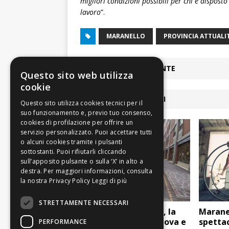
migliori condizioni possibili per chi è disposto 
lavoro
”.
MARANELLO
PROVINCIA ATTUALI
ARTICOLO PRECEDENTE
Questo sito web utilizza
cookie
ARTICOLI COLLEGATI
Leggi di più
STRETTAMENTE NECESSARI
Carpi: viale Carducci, la
Maranel
pista ciclabile si rinnova e
spettac
PERFORMANCE