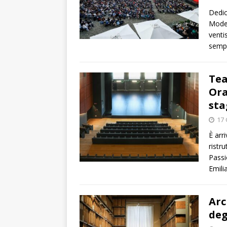
Dedic
Moden
venti
sempr
Tea
Ora
sta
17 
È arr
ristr
Passi
Emili
Arc
deg