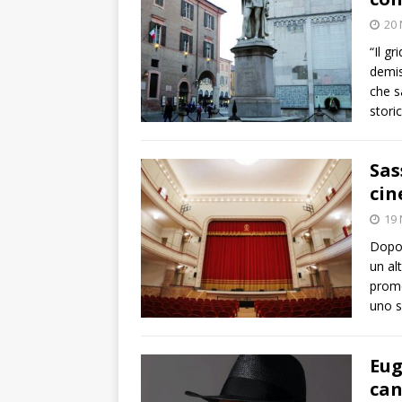
20
“Il g
demist
che s
stori
Sas
cin
19
Dopo 
un alt
prome
uno s
Eug
can