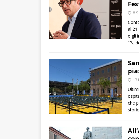
Fes
8 S
Conto
al 21
e gli
“Paid
San
pia
17 
Ultim
ospit
che p
stori
All
con