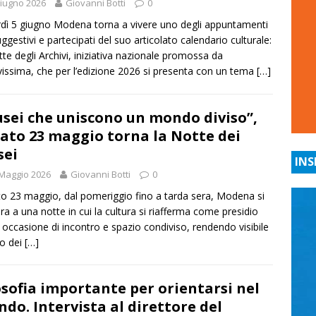
iugno 2026
Giovanni Botti
0
dì 5 giugno Modena torna a vivere uno degli appuntamenti
uggestivi e partecipati del suo articolato calendario culturale:
tte degli Archivi, iniziativa nazionale promossa da
vissima, che per l’edizione 2026 si presenta con un tema
[…]
sei che uniscono un mondo diviso”,
ato 23 maggio torna la Notte dei
sei
INS
Maggio 2026
Giovanni Botti
0
o 23 maggio, dal pomeriggio fino a tarda sera, Modena si
ra a una notte in cui la cultura si riafferma come presidio
e, occasione di incontro e spazio condiviso, rendendo visibile
lo dei
[…]
osofia importante per orientarsi nel
do. Intervista al direttore del