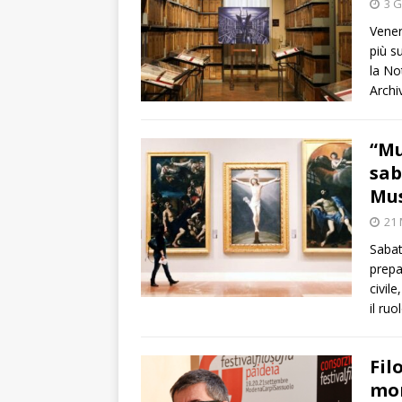
3 G
Vener
più s
la No
Archi
“Mu
sab
Mu
21 
Sabat
prepa
civil
il ruo
Fil
mon