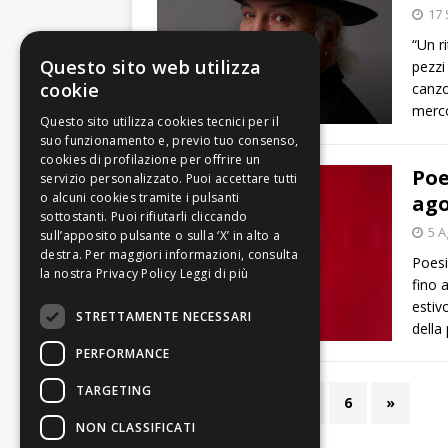
17 
“Un r
Questo sito web utilizza
pezzi
cookie
canzo
merco
Poe
ago
5 A
Poesi
Leggi di più
fino 
estiv
STRETTAMENTE NECESSARI
della
PERFORMANCE
TARGETING
1
2
3
…
6
»
NON CLASSIFICATI