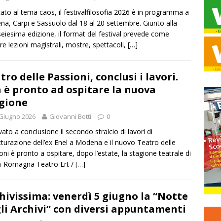
ato al tema caos, il festivalfilosofia 2026 è in programma a
a, Carpi e Sassuolo dal 18 al 20 settembre. Giunto alla
seiesima edizione, il format del festival prevede come
e lezioni magistrali, mostre, spettacoli,
[…]
tro delle Passioni, conclusi i lavori.
 è pronto ad ospitare la nuova
gione
Giugno 2026
Giovanni Botti
0
ivato a conclusione il secondo stralcio di lavori di
utturazione dell’ex Enel a Modena e il nuovo Teatro delle
oni è pronto a ospitare, dopo l’estate, la stagione teatrale di
a-Romagna Teatro Ert /
[…]
hivissima: venerdì 5 giugno la “Notte
li Archivi” con diversi appuntamenti