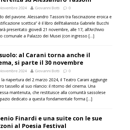
 Novembre 2024
Giovanni Botti
0
rido del pavone. Alessandro Tassoni tra fascinazione eroica e
ificazione scettica” è il libro dell’italianista Gabriele Bucchi
arà presentato giovedì 21 novembre, alle 17, all’Archivio
co comunale a Palazzo dei Musei (con ingresso
[…]
suolo: al Carani torna anche il
ema, si parte il 30 novembre
 Novembre 2024
Giovanni Botti
0
la riapertura del 2 marzo 2024, il Teatro Carani aggiunge
ro tassello al suo rilancio: il ritorno del cinema. Una
ssa mantenuta, che restituisce alla comunità sassolese
pazio dedicato a questa fondamentale forma
[…]
enio Finardi e una suite con le sue
zoni al Poesia Festival