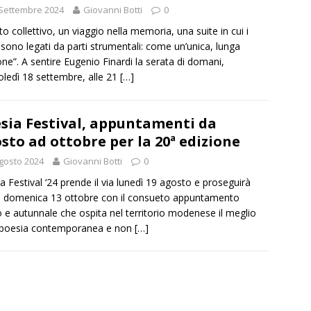
Settembre 2024
Giovanni Botti
0
ito collettivo, un viaggio nella memoria, una suite in cui i
 sono legati da parti strumentali: come un’unica, lunga
ne”. A sentire Eugenio Finardi la serata di domani,
ledì 18 settembre, alle 21
[…]
sia Festival, appuntamenti da
sto ad ottobre per la 20ª edizione
gosto 2024
Giovanni Botti
0
a Festival ‘24 prende il via lunedì 19 agosto e proseguirà
a domenica 13 ottobre con il consueto appuntamento
o e autunnale che ospita nel territorio modenese il meglio
 poesia contemporanea e non
[…]