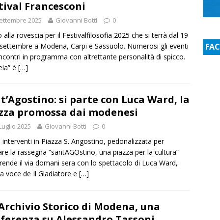
tival Francesconi
ettembre 2025
Giovanni Botti
0
 alla rovescia per il Festivalfilosofia 2025 che si terrà dal 19
 settembre a Modena, Carpi e Sassuolo. Numerosi gli eventi
FA
 incontri in programma con altrettante personalità di spicco.
eia” è
[…]
t’Agostino: si parte con Luca Ward, la
zza promossa dai modenesi
Luglio 2025
Giovanni Botti
0
i interventi in Piazza S. Angostino, pedonalizzata per
are la rassegna “santAGOstino, una piazza per la cultura”
rende il via domani sera con lo spettacolo di Luca Ward,
ca voce de Il Gladiatore e
[…]
’Archivio Storico di Modena, una
ferenza su Alessandro Tassoni