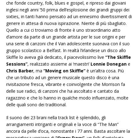
che fonde country, folk, blues e gospel, e ripreso dai giovani
inglesi negli anni ’50 prima dell’esplosione dei grandi gruppi dei
sixties, in tanti hanno pensato ad un ennesimo divertissment di
genere in attesa di nuova ispirazione. Niente di più sbagliato.
Quello a cui ci troviamo di fronte è uno straordinario atto
d’amore da parte di un grande artista per le sue origini e per
una serie di canzoni che il Van adolescente suonava con il suo
gruppo scolastico a Belfast. In realtà l’irlandese un disco allo
Skiffle lo aveva già dedicato, il piacevolissimo live
“The Skiffle
Sessions”
, realizzato assieme ai ‘maestri’
Lonnie Donegan
e
Chris Barber
, ma
“Moving on Skiffle”
è un’altra cosa. Più
che un tributo ad un genere musicale questo disco è una
rivisitazione fresca, vibrante e coinvolgente che Morrison fa
delle sue radici, di canzoni che ha ascoltato e cantato da
ragazzino e che lo hanno in qualche modo influenzato, molte
delle quali sono dei traditional.
Il suono dei 23 brani nella track list è splendido, gli
arrangiamenti intriganti e originali e la voce di “The Man”
ancora da pelle d’oca, nonostante i 77 anni. Basta ascoltare la
meravigliosa versione di
“Gypsy Davy”
, un folk d’antologia