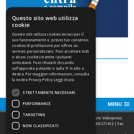
Questo sito web utilizza
cookie
FACEBOOK
Leggi di più
STRETTAMENTE NECESSARI
MENU
PERFORMANCE
TARGETING
Sede legale, Redazione, pubblicità e annunci Editore: Videopress
Modena S.r.l. via Emilia Est, 402/6 - Modena | Tel.
059 271412
| Fax
NON CLASSIFICATI
0593682441