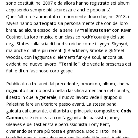
sono costituiti nel 2007 e da allora hanno registrato sei album
acquisendo sempre più sicurezza e anche popolarità.
Quest’ultima è aumentata ulteriormente dopo che, nel 2018, i
Myers hanno partecipato sia personalmente che con dei loro
brani, ad alcuni episodi della serie Tv
“Yellowstone”
con Kevin
Costner. La loro musica è un classico rock’n’country del sud
degli States sulla scia di band storiche come i Lynyrd Skynyrd,
ma anche di altre più recenti (I Blackberry Smoke e gli Steel
Woods), con l’aggiunta di elementi funky e soul, ancora più
evidenti nel nuovo lavoro,
“Tornillo”
, che vede la presenza dei
fiati e di un fascinoso coro gospel.
Pubblicato a tre anni dal precedente, omonimo, album, che ha
raggiunto il primo posto nella classifica americana del country,
il sesto in quella generale, il nuovo lavoro vede il gruppo di
Palestine fare un ulteriore passo avanti. La stessa band,
guidata dal cantante, chitarrista e principale compositore
Cody
Cannon
, si è rinforzata con l’aggiunta del bassista Jamey
Gleaves e del tastierista e percussionista Tony Kent,
divenendo sempre più tosta e granitica. Dodici i titoli nella
track list (undici, considerando che l’iniziale title-track è più che