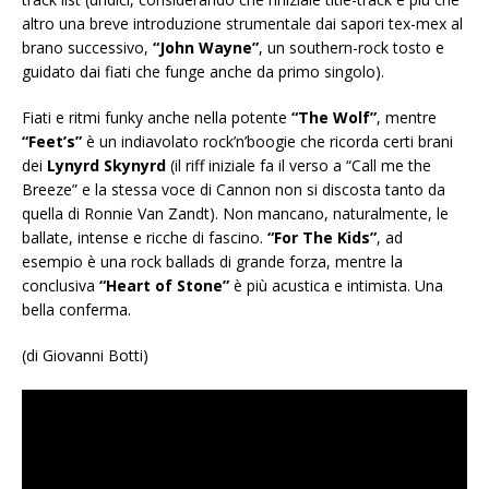
altro una breve introduzione strumentale dai sapori tex-mex al
brano successivo,
“John Wayne”
, un southern-rock tosto e
guidato dai fiati che funge anche da primo singolo).
Fiati e ritmi funky anche nella potente
“The Wolf”
, mentre
“Feet’s”
è un indiavolato rock’n’boogie che ricorda certi brani
dei
Lynyrd Skynyrd
(il riff iniziale fa il verso a “Call me the
Breeze” e la stessa voce di Cannon non si discosta tanto da
quella di Ronnie Van Zandt). Non mancano, naturalmente, le
ballate, intense e ricche di fascino.
“For The Kids”
, ad
esempio è una rock ballads di grande forza, mentre la
conclusiva
“Heart of Stone”
è più acustica e intimista. Una
bella conferma.
(di Giovanni Botti)