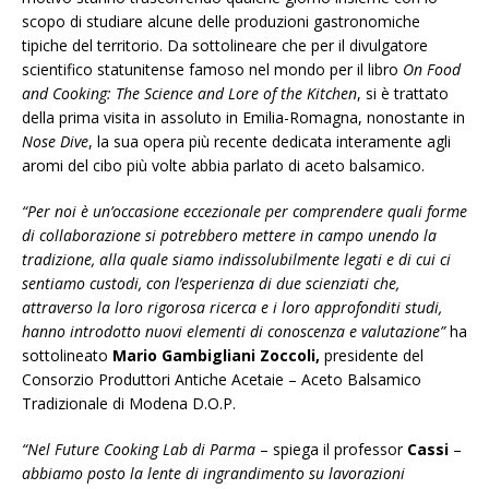
scopo di studiare alcune delle produzioni gastronomiche
tipiche del territorio. Da sottolineare che per il divulgatore
scientifico statunitense famoso nel mondo per il libro
On Food
and Cooking: The Science and Lore of the Kitchen
, si è trattato
della prima visita in assoluto in Emilia-Romagna, nonostante in
Nose Dive
, la sua opera più recente dedicata interamente agli
aromi del cibo più volte abbia parlato di aceto balsamico.
“Per noi è un’occasione eccezionale per comprendere quali forme
di collaborazione si potrebbero mettere in campo unendo la
tradizione, alla quale siamo indissolubilmente legati e di cui ci
sentiamo custodi, con l’esperienza di due scienziati che,
attraverso la loro rigorosa ricerca e i loro approfonditi studi,
hanno introdotto nuovi elementi di conoscenza e valutazione”
ha
sottolineato
Mario Gambigliani Zoccoli,
presidente del
Consorzio Produttori Antiche Acetaie – Aceto Balsamico
Tradizionale di Modena D.O.P.
“Nel Future Cooking Lab di Parma
– spiega il professor
Cassi
–
abbiamo posto la lente di ingrandimento su lavorazioni