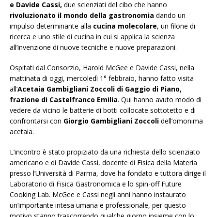
e Davide Cassi,
due scienziati del cibo che hanno
rivoluzionato il mondo della gastronomia
dando un
impulso determinante alla
cucina molecolare
, un filone di
ricerca e uno stile di cucina in cui si applica la scienza
all’invenzione di nuove tecniche e nuove preparazioni.
Ospitati dal Consorzio, Harold McGee e Davide Cassi, nella
mattinata di oggi, mercoledì 1° febbraio, hanno fatto visita
all’
Acetaia Gambigliani Zoccoli di Gaggio di Piano,
frazione di Castelfranco Emilia
. Qui hanno avuto modo di
vedere da vicino le batterie di botti collocate sottotetto e di
confrontarsi con
Giorgio Gambigliani Zoccoli
dell’omonima
acetaia.
L’incontro è stato propiziato da una richiesta dello scienziato
americano e di Davide Cassi, docente di Fisica della Materia
presso l’Università di Parma, dove ha fondato e tuttora dirige il
Laboratorio di Fisica Gastronomica e lo spin-off Future
Cooking Lab. McGee e Cassi negli anni hanno instaurato
un’importante intesa umana e professionale, per questo
motivo stanno trascorrendo qualche giorno insieme con lo