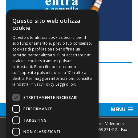
Questo sito web utilizza
cookie
FACEBOOK
Leggi di più
STRETTAMENTE NECESSARI
MENU
PERFORMANCE
TARGETING
Sede legale, Redazione, pubblicità e annunci Editore: Videopress
Modena S.r.l. via Emilia Est, 402/6 - Modena | Tel.
059 271412
| Fax
NON CLASSIFICATI
0593682441