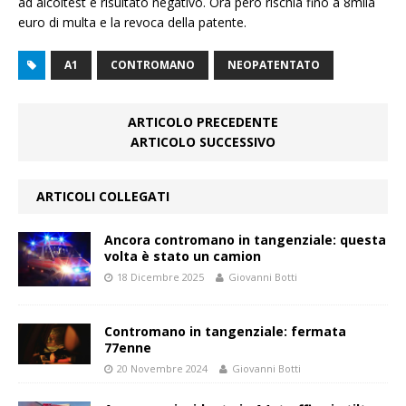
ad alcoltest è risultato negativo. Ora però rischia fino a 8mila
euro di multa e la revoca della patente.
A1
CONTROMANO
NEOPATENTATO
ARTICOLO PRECEDENTE
ARTICOLO SUCCESSIVO
ARTICOLI COLLEGATI
Ancora contromano in tangenziale: questa
volta è stato un camion
18 Dicembre 2025
Giovanni Botti
Contromano in tangenziale: fermata
77enne
20 Novembre 2024
Giovanni Botti