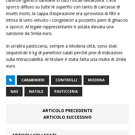
carenze igienico-sanitarie in tutti i locali dell’attività. C’era
sporco diffuso su tutte le superfici con tanto di carcasse di
insetti morti, la cappa d’aspirazione era sprovvista di filtri e
intrisa di unto vetusto i congelatori a pozzetto pieni di ghiaccio
e sporco. Al legale rappresentante è astata elevata una
sanzione da 5mila euro.
In un’altra pasticceria, sempre a Modena città, sono stati
sequestrati 6 kg di panettoni salati perché privi di indicazioni
sulla rintracciabilità. Al titolare è stata fatta una multa di 2mila
euro.
CARABINIERI
CONTROLLI
MODENA
NAS
NATALE
PASTICCERIA
ARTICOLO PRECEDENTE
ARTICOLO SUCCESSIVO