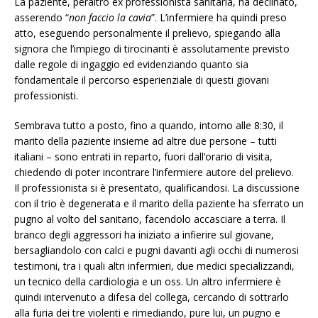
La paziente, peraltro ex professionista sanitaria, ha declinato,
asserendo “
non faccio la cavia
”. L’infermiere ha quindi preso
atto, eseguendo personalmente il prelievo, spiegando alla
signora che l’impiego di tirocinanti è assolutamente previsto
dalle regole di ingaggio ed evidenziando quanto sia
fondamentale il percorso esperienziale di questi giovani
professionisti.
Sembrava tutto a posto, fino a quando, intorno alle 8:30, il
marito della paziente insieme ad altre due persone – tutti
italiani – sono entrati in reparto, fuori dall’orario di visita,
chiedendo di poter incontrare l’infermiere autore del prelievo.
Il professionista si è presentato, qualificandosi. La discussione
con il trio è degenerata e il marito della paziente ha sferrato un
pugno al volto del sanitario, facendolo accasciare a terra. Il
branco degli aggressori ha iniziato a infierire sul giovane,
bersagliandolo con calci e pugni davanti agli occhi di numerosi
testimoni, tra i quali altri infermieri, due medici specializzandi,
un tecnico della cardiologia e un oss. Un altro infermiere è
quindi intervenuto a difesa del collega, cercando di sottrarlo
alla furia dei tre violenti e rimediando, pure lui, un pugno e